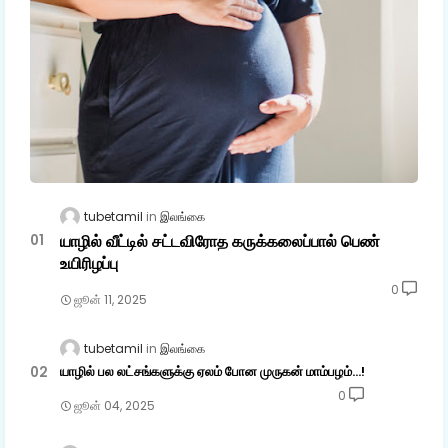
tubetamil
இலங்கை
யாழில் வீட்டில் சட்டவிரோத கருக்கலைப்பால் பெண்
உயிரிழப்பு
0
ஜூன் 11, 2025
tubetamil
இலங்கை
யாழில் பல லட்சங்களுக்கு ஏலம் போன முருகன் மாம்பழம்...!
0
ஜூன் 04, 2025