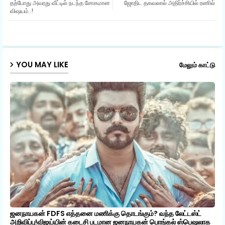
தற்போது அவரது வீட்டில் நடந்த சோகமான
ஜோதிட தகவலால் அதிர்ச்சியில் ரணில்
விஷயம்..!
ap
p
YOU MAY LIKE
மேலும் காட்டு
ஜனநாயகன் FDFS எத்தனை மணிக்கு தொடங்கும்? வந்த லேட்டஸ்ட்
அறிவிப்பு!விஜய்யின் கடைசி படமான ஜனநாயகன் பொங்கல் ஸ்பெஷலாக