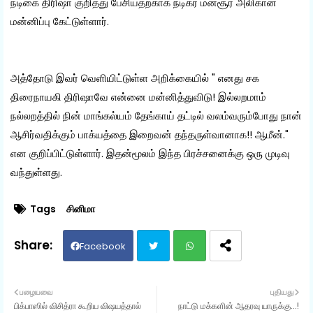
நடிகை திரிஷா குறித்து பேசியதற்காக நடிகர் மன்சூர் அலிகான்
மன்னிப்பு கேட்டுள்ளார்.
அத்தோடு இவர் வெளியிட்டுள்ள அறிக்கையில் " எனது சக
திரைநாயகி திரிஷாவே என்னை மன்னித்துவிடு! இல்லறமாம்
நல்லறத்தில் நின் மாங்கல்யம் தேங்காய் தட்டில் வலம்வரும்போது நான்
ஆசிர்வதிக்கும் பாக்யத்தை இறைவன் தந்தருள்வானாக!! ஆமீன்."
என குறிப்பிட்டுள்ளார். இதன்மூலம் இந்த பிரச்சனைக்கு ஒரு முடிவு
வந்துள்ளது.
Tags
சினிமா
Facebook
Twit
Wh
பழையவை
புதியது
பிக்பாஸில் விசித்ரா கூறிய விஷயத்தால்
நாட்டு மக்களின் ஆதரவு யாருக்கு...!
ter
ats