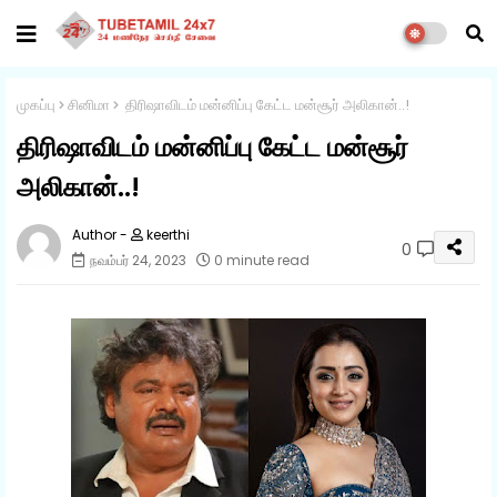
முகப்பு
சினிமா
திரிஷாவிடம் மன்னிப்பு கேட்ட மன்சூர் அலிகான்..!
திரிஷாவிடம் மன்னிப்பு கேட்ட மன்சூர்
அலிகான்..!
keerthi
0
நவம்பர் 24, 2023
0 minute read