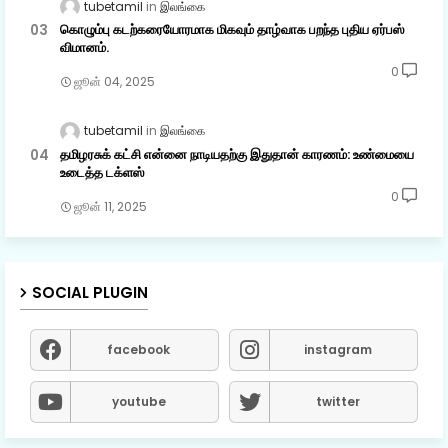
tubetamil
இலங்கை
கொழும்பு கடற்கரையோரமாக மிகவும் தாழ்வாக பறந்த புதிய ஏர்பஸ்
விமானம்.
0
ஜூன் 04, 2025
tubetamil
இலங்கை
தமிழரசுக் கட்சி என்னை நாடியதற்கு இதுதான் காரணம்: உண்மையை
உடைத்த டக்ளஸ்
0
ஜூன் 11, 2025
SOCIAL PLUGIN
facebook
instagram
youtube
twitter