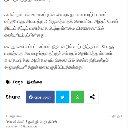
சுவிஸ் நாட்டில் உள்ளவர் முன்னொரு தடவை யாழ்ப்பாணம்
வந்தபோது, கிடைத்த அறிமுகத்தைக் கொண்டே அந்தப் பெண்
திட்டம் தீட்டிப் பணத்தை பெற்றுள்ளமை விசாரணையில்
கண்டறியப்பட்டுள்ளது.
கைது செய்யப்பட்டவர்கள் நீதிமன்றில் முற்படுத்தப்பட்டபோது,
பணத்தை மீள வழங்குவதற்குச் சம்மதம் தெரிவித்துள்ளனர்.
அதையடுத்து அவர்களைப் பிணையில் செல்ல நீதிமன்றம்
அனுமதியளித்துள்ளமை குறிப்பிடத்தக்கது.
Tags
இலங்கை
Facebook
Twit
Wh
பழையவை
புதியது
பிக்பாஸ் சீசன் 8கு விஜய் சேதுபதியின்
ter
ats
சம்பளம்... அடேங்கப்பா...!