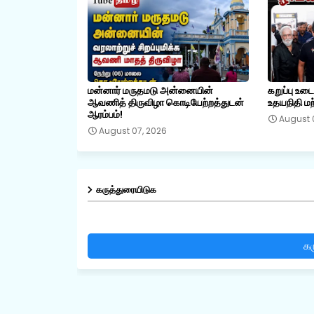
மன்னார் மருதமடு அன்னையின்
கறுப்பு உட
ஆவணித் திருவிழா கொடியேற்றத்துடன்
உதயநிதி மற்
ஆரம்பம்!
August 
August 07, 2026
கருத்துரையிடுக
கர