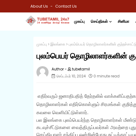
About Us
Contact Us
முகப்பு
செய்திகள்
சினிமா
முகப்பு
இலங்கை
புலம்பெயர் தொழிலாளர்களின் குற்றச்சாட்டு.
புலம்பெயர் தொழிலாளர்களின் குற்
tubetamil
செப்டம்பர் 10, 2024
0 minute read
எதிர்வரும் ஜனாதிபதித் தேர்தலில் வாக்களிப்பதற்க
தொழிலாளர்கள் எதிர்கொள்ளும் சிரமங்கள் குறித்த
கவலை வெளியிட்டுள்ளார்.
பல இலங்கை புலம்பெயர்ந்த தொழிலாளர்கள் மீண்ட
கடவுச்சீட்டுகளை வைத்திருப்பவர்கள் அவற்றை புத
செய்தியாளர் சந்திப்பு ஒன்றின்போது சுட்டிக்காட்டியுள