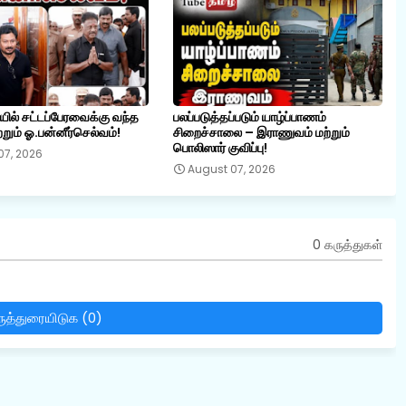
ையில் சட்டப்பேரவைக்கு வந்த
பலப்படுத்தப்படும் யாழ்ப்பாணம்
றும் ஓ.பன்னீர்செல்வம்!
சிறைச்சாலை – இராணுவம் மற்றும்
பொலிஸார் குவிப்பு!
07, 2026
August 07, 2026
0 கருத்துகள்
ுத்துரையிடுக (0)