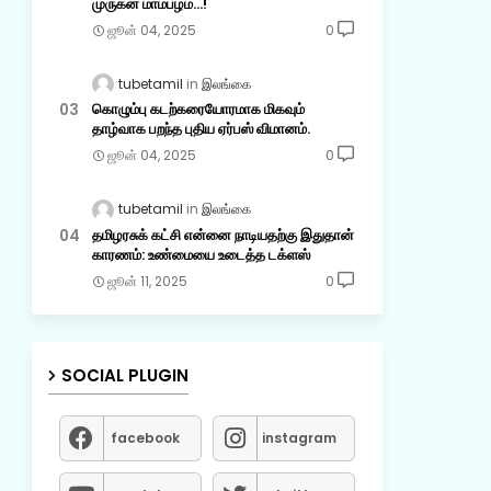
முருகன் மாம்பழம்...!
ஜூன் 04, 2025
0
tubetamil
இலங்கை
கொழும்பு கடற்கரையோரமாக மிகவும்
தாழ்வாக பறந்த புதிய ஏர்பஸ் விமானம்.
ஜூன் 04, 2025
0
tubetamil
இலங்கை
தமிழரசுக் கட்சி என்னை நாடியதற்கு இதுதான்
காரணம்: உண்மையை உடைத்த டக்ளஸ்
ஜூன் 11, 2025
0
SOCIAL PLUGIN
facebook
instagram