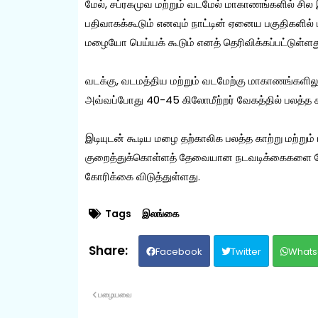
மேல், சப்ரகமுவ மற்றும் வடமேல் மாகாணங்களில் சில இ
பதிவாகக்கூடும் எனவும் நாட்டின் ஏனைய பகுதிகளி
மழையோ பெய்யக் கூடும் எனத் தெரிவிக்கப்பட்டுள்ளத
வடக்கு, வடமத்திய மற்றும் வடமேற்கு மாகாணங்களி
அவ்வப்போது 40-45 கிலோமீற்றர் வேகத்தில் பலத்த காற
இடியுடன் கூடிய மழை தற்காலிக பலத்த காற்று மற்றும
குறைத்துக்கொள்ளத் தேவையான நடவடிக்கைகளை ம
கோரிக்கை விடுத்துள்ளது.
Tags
இலங்கை
Facebook
Twitter
Whats
பழையவை