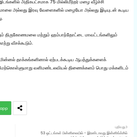
டங்களில் அதிகபட்சமாக 75 மில்லிமீற்றர் மழை வீழ்ச்சி
ல் மாலை அல்லது இரவு வேளைகளில் மழையோ அல்லது இடியுடன் கூடிய
ு.
லும் திருகோணமலை மற்றும் ஹம்பாந்தோட்டை மாவட்டங்களிலும்
்று வீசக்கூடும்.
் மின்னல் தாக்கங்களினால் ஏற்படக்கூடிய ஆபத்துக்களைக்
ேற்கொள்ளுமாறு வளிமண்டலவியல் திணைக்களம் பொது மக்களிடம்
app
புதியது
53 ஒட்டங்கள் பின்னிலையில் - இரண்டாவது இன்னிங்க்சில்