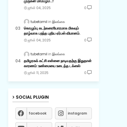
முருகன் மாம்பழம்...!
ஜூன் 04, 2025
0
tubetamil
இலங்கை
கொழும்பு கடற்கரையோரமாக மிகவும்
தாழ்வாக பறந்த புதிய ஏர்பஸ் விமானம்.
ஜூன் 04, 2025
0
tubetamil
இலங்கை
தமிழரசுக் கட்சி என்னை நாடியதற்கு இதுதான்
காரணம்: உண்மையை உடைத்த டக்ளஸ்
ஜூன் 11, 2025
0
SOCIAL PLUGIN
facebook
instagram