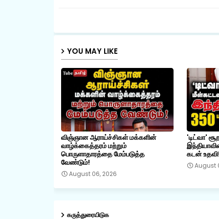
YOU MAY LIKE
விஞ்ஞான ஆராய்ச்சிகள் மக்களின்
'டிட்வா' சூ
வாழ்க்கைத்தரம் மற்றும்
இந்தியாவின
பொருளாதாரத்தை மேம்படுத்த
கடன் உதவி
வேண்டும்!
August 
August 06, 2026
கருத்துரையிடுக