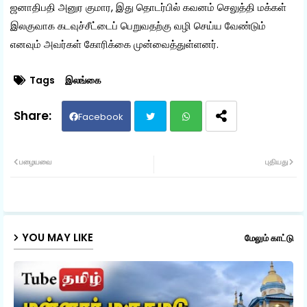
ஜனாதிபதி அனுர குமார, இது தொடர்பில் கவனம் செலுத்தி மக்கள்
இலகுவாக கடவுச்சீட்டைப் பெறுவதற்கு வழி செய்ய வேண்டும்
எனவும் அவர்கள் கோரிக்கை முன்வைத்துள்ளனர்.
Tags
இலங்கை
Facebook
Twit
Wh
பழையவை
புதியது
ter
ats
ap
YOU MAY LIKE
மேலும் காட்டு
p