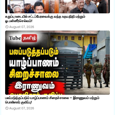
கறுப்பு உடையில் சட்டப்பேரவைக்கு வந்த உதயநிதி மற்றும்
ஓ.பன்னீர்செல்வம்!
August 07, 2026
பலப்படுத்தப்படும் யாழ்ப்பாணம் சிறைச்சாலை – இராணுவம் மற்றும்
பொலிஸார் குவிப்பு!
August 07, 2026