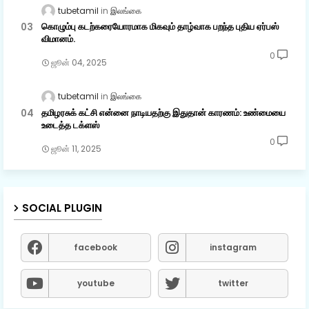
tubetamil
இலங்கை
கொழும்பு கடற்கரையோரமாக மிகவும் தாழ்வாக பறந்த புதிய ஏர்பஸ்
விமானம்.
0
ஜூன் 04, 2025
tubetamil
இலங்கை
தமிழரசுக் கட்சி என்னை நாடியதற்கு இதுதான் காரணம்: உண்மையை
உடைத்த டக்ளஸ்
0
ஜூன் 11, 2025
SOCIAL PLUGIN
facebook
instagram
youtube
twitter