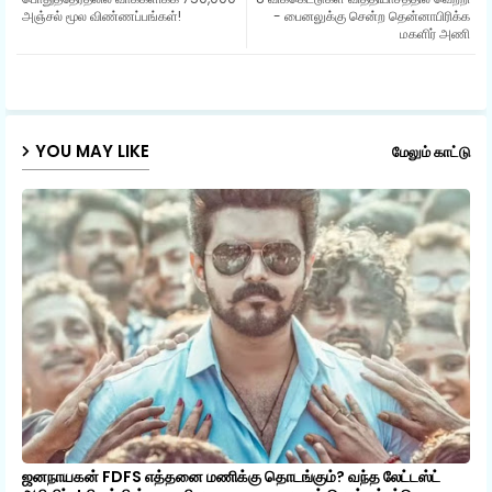
ter
ats
அஞ்சல் மூல விண்ணப்பங்கள்!
- பைனலுக்கு சென்ற தென்னாபிரிக்க
மகளிர் அணி
ap
p
YOU MAY LIKE
மேலும் காட்டு
ஜனநாயகன் FDFS எத்தனை மணிக்கு தொடங்கும்? வந்த லேட்டஸ்ட்