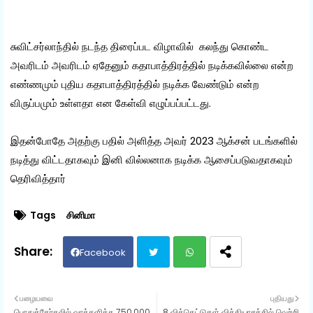
சுவிட்சர்லாந்தில் நடந்த திரைப்பட விழாவில் கலந்து கொண்ட
அவரிடம் அவரிடம் ஏதேனும் கதாபாத்திரத்தில் நடிக்கவில்லை என்ற
எண்ணமும் புதிய கதாபாத்திரத்தில் நடிக்க வேண்டும் என்ற
விருப்பமும் உள்ளதா என கேள்வி எழுப்பப்பட்டது.
இதன்போதே அதற்கு பதில் அளித்த அவர் 2023 ஆக்சன் படங்களில்
நடித்து விட்டதாகவும் இனி வில்லனாக நடிக்க ஆசைப்படுவதாகவும்
தெரிவித்தார்
Tags
சினிமா
Facebook
Twit
Wh
பழையவை
புதியது
பொதுத்தேர்தலில் வாக்களிக்க 750,000
8 விக்கெட்டுகள் வித்தியாசத்தில் வெற்றி