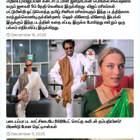
அறிவிப்பு!விஜய்யின் கடைசி படமான ஜனநாயகன் பொங்கல் ஸ்பெஷலாக
வரும் ஜனவரி 9ம் தேதி வெளிவர இருக்கிறது. விஜய் ரசிகர்கள்
மட்டுமின்றி ஒட்டுமொத்த தமிழ் சினிமா ரசிகர்களும் இந்த படத்திற்காக
காத்துக்கொண்டிருக்கின்றனர். ஹெச்.வினோத் வினோத் இயக்கி
இருக்கும் இந்த படத்தின் கதை எப்படி இருக்க போகிறது என்றும் ஒரு
பக்கம் எதிர்பார்ப்பு இருக்கிறது.
December 16, 2025
படையப்பா பட காட்சியையே ரீகிரியேட் செய்த சுவீடன் தம்பதியினர்!
மிரண்டு போன நெட்டிசன்கள்
December 11, 2025