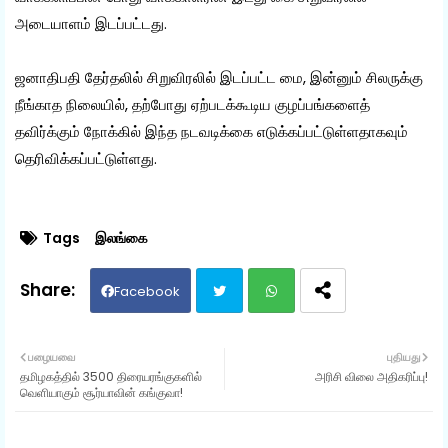
அடையாளம் இடப்பட்டது.
ஜனாதிபதி தேர்தலில் சிறுவிரலில் இடப்பட்ட மை, இன்னும் சிலருக்கு
நீங்காத நிலையில், தற்போது ஏற்படக்கூடிய குழப்பங்களைத்
தவிர்க்கும் நோக்கில் இந்த நடவடிக்கை எடுக்கப்பட்டுள்ளதாகவும்
தெரிவிக்கப்பட்டுள்ளது.
Tags
இலங்கை
Facebook
Twit
Wh
பழையவை
புதியது
தமிழகத்தில் 3500 திரையரங்குகளில்
அரிசி விலை அதிகரிப்பு!
ter
ats
வெளியாகும் சூர்யாவின் கங்குவா!
ap