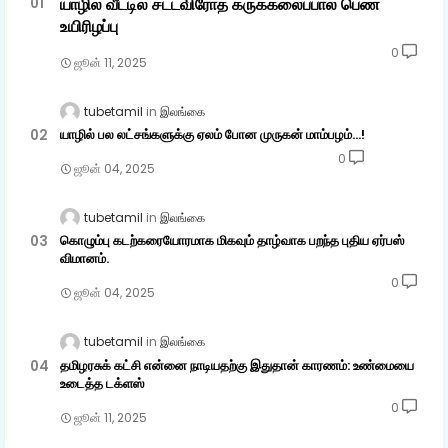
யாழில் வீட்டில் சட்டவிரோத கருக்கலைப்பால் பெண்
உயிரிழப்பு
0
ஜூன் 11, 2025
tubetamil
இலங்கை
யாழில் பல லட்சங்களுக்கு ஏலம் போன முருகன் மாம்பழம்...!
0
ஜூன் 04, 2025
tubetamil
இலங்கை
கொழும்பு கடற்கரையோரமாக மிகவும் தாழ்வாக பறந்த புதிய ஏர்பஸ்
விமானம்.
0
ஜூன் 04, 2025
tubetamil
இலங்கை
தமிழரசுக் கட்சி என்னை நாடியதற்கு இதுதான் காரணம்: உண்மையை
உடைத்த டக்ளஸ்
0
ஜூன் 11, 2025