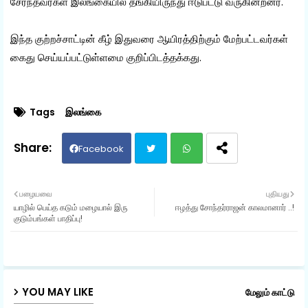
சேர்ந்தவர்கள் இலங்கையில் தங்கியிருந்து ஈடுபட்டு வருகின்றனர்.
இந்த குற்றச்சாட்டின் கீழ் இதுவரை ஆயிரத்திற்கும் மேற்பட்டவர்கள்
கைது செய்யப்பட்டுள்ளமை குறிப்பிடத்தக்கது.
Tags
இலங்கை
Facebook
Twit
Wh
பழையவை
புதியது
யாழில் பெய்த கடும் மழையால் இரு
ஈழத்து சோந்தர்ராஜன் காலமானார் ..!
ter
ats
குடும்பங்கள் பாதிப்பு!
ap
p
YOU MAY LIKE
மேலும் காட்டு