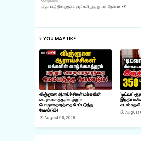
பழையவை
நந்தா படத்தில் முதலில் நடிக்கவிருந்தது யார் தெரியுமா??
YOU MAY LIKE
விஞ்ஞான ஆராய்ச்சிகள் மக்களின்
'டிட்வா' சூ
வாழ்க்கைத்தரம் மற்றும்
இந்தியாவின
பொருளாதாரத்தை மேம்படுத்த
கடன் உதவி
வேண்டும்!
August 
August 06, 2026