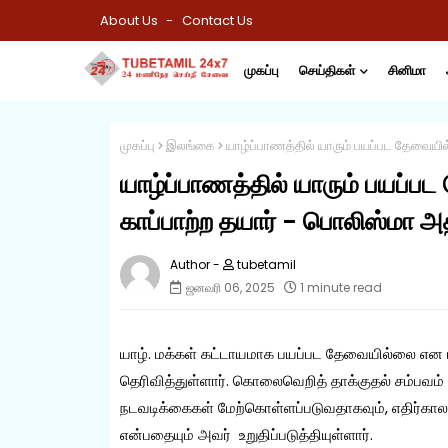
About Us
Contact Us
முகப்பு
செய்திகள்
சினிமா
முகப்பு
இலங்கை
யாழ்ப்பாணத்தில் யாரும் பயப்பட தேவையில்
யாழ்ப்பாணத்தில் யாரும் பயப்பட
காப்பாற்ற தயார் - பொலிஸ்மா அதி
tubetamil
ஜனவரி 06, 2025
1 minute read
யாழ். மக்கள் கட்டாயமாக பயப்பட தேவையில்லை என ய
தெரிவித்துள்ளார். கொலைவெறித் தாக்குதல் சம்பவம் 
நடவடிக்கைகள் மேற்கொள்ளப்படுவதாகவும், எதிர்காலத
என்பதையும் அவர் உறுதிப்படுத்தியுள்ளார்.