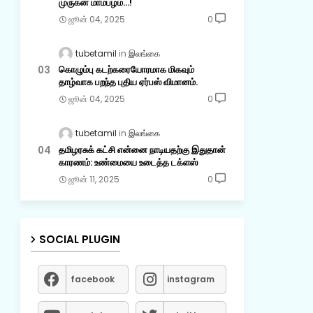
முருகன் மாம்பழம்...!
ஜூன் 04, 2025
0
tubetamil
இலங்கை
கொழும்பு கடற்கரையோரமாக மிகவும்
தாழ்வாக பறந்த புதிய ஏர்பஸ் விமானம்.
ஜூன் 04, 2025
0
tubetamil
இலங்கை
தமிழரசுக் கட்சி என்னை நாடியதற்கு இதுதான்
காரணம்: உண்மையை உடைத்த டக்ளஸ்
ஜூன் 11, 2025
0
SOCIAL PLUGIN
facebook
instagram