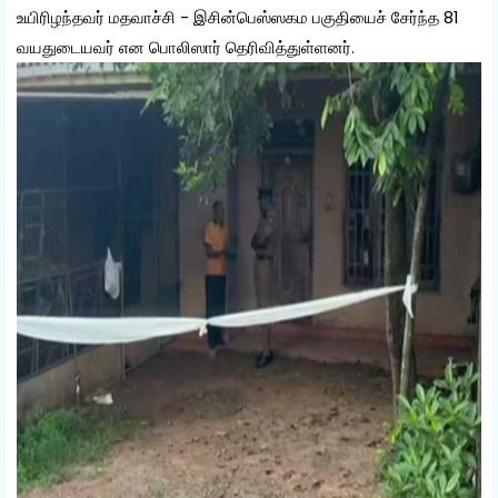
உயிரிழந்தவர் மதவாச்சி - இசின்பெஸ்ஸகம பகுதியைச் சேர்ந்த 81
வயதுடையவர் என பொலிஸார் தெரிவித்துள்ளனர்.