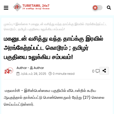
முகப்பு
இலங்கை
மகனுடன் வசித்து வந்த தாய்க்கு இரவில் அரங்கேற்றப்பட்ட
கொடூரம் ; தமிழர் பகுதியை உலுக்கிய சம்பவம்!
மகனுடன் வசித்து வந்த தாய்க்கு இரவில்
அரங்கேற்றப்பட்ட கொடூரம் ; தமிழர்
பகுதியை உலுக்கிய சம்பவம்!
Author
0
அக்டோபர் 28, 2025
0 minute read
மதவாச்சி - இசின்பெஸ்ஸகம பகுதியில் வீடொன்றில் கூரிய
ஆயுதத்தால் தாக்கப்பட்டு பொண்ணொருவர் நேற்று (27) கொலை
செய்யப்பட்டுள்ளார்.