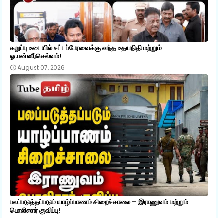
கறுப்பு உடையில் சட்டப்பேரவைக்கு வந்த உதயநிதி மற்றும்
ஓ.பன்னீர்செல்வம்!
August 07, 2026
பலப்படுத்தப்படும் யாழ்ப்பாணம் சிறைச்சாலை – இராணுவம் மற்றும்
பொலிஸார் குவிப்பு!