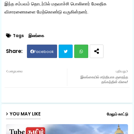
இந்த சம்பவம் தொடர்பில் மதவாச்சி பொலிஸார் மேலதிக
விசாரணைகளை மேற்கொண்டு வருகின்றனர்.
Tags
இலங்கை
Facebook
Twit
Wh
பழையவை
புதியது
இலங்கையில் சடுதியாக குறைந்த
ter
ats
தங்கத்தின் விலை!
ap
p
YOU MAY LIKE
மேலும் காட்டு