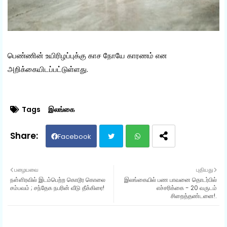
பெண்ணின் உயிரிழப்புக்கு காச நோயே காரணம் என
அறிக்கையிடப்பட்டுள்ளது.
Tags
இலங்கை
Facebook
Twit
Wh
பழையவை
புதியது
நள்ளிரவில் இடம்பெற்ற கொடூர கொலை
இலங்கையில் பண பாவனை தொடர்பில்
ter
ats
சம்பவம் ; சந்தேக நபரின் வீடு தீக்கிரை!
எச்சரிக்கை - 20 வருடம்
சிறைத்தண்டனை!.
ap