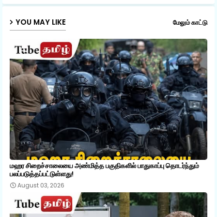
p
YOU MAY LIKE
மேலும் காட்டு
மஹர சிறைச்சாலையை அண்மித்த பகுதிகளில் பாதுகாப்பு தொடர்ந்தும்
பலப்படுத்தப்பட்டுள்ளது!
August 03, 2026