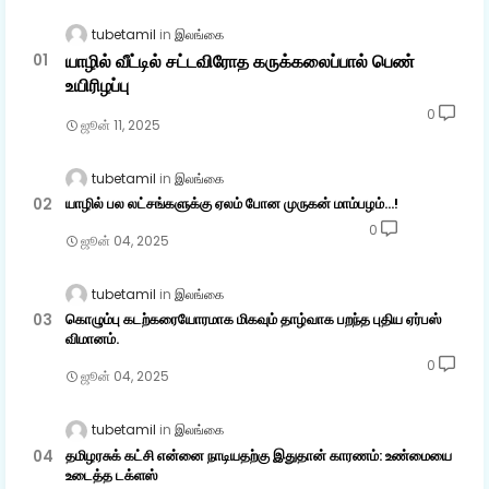
tubetamil
இலங்கை
யாழில் வீட்டில் சட்டவிரோத கருக்கலைப்பால் பெண்
உயிரிழப்பு
0
ஜூன் 11, 2025
tubetamil
இலங்கை
யாழில் பல லட்சங்களுக்கு ஏலம் போன முருகன் மாம்பழம்...!
0
ஜூன் 04, 2025
tubetamil
இலங்கை
கொழும்பு கடற்கரையோரமாக மிகவும் தாழ்வாக பறந்த புதிய ஏர்பஸ்
விமானம்.
0
ஜூன் 04, 2025
tubetamil
இலங்கை
தமிழரசுக் கட்சி என்னை நாடியதற்கு இதுதான் காரணம்: உண்மையை
உடைத்த டக்ளஸ்