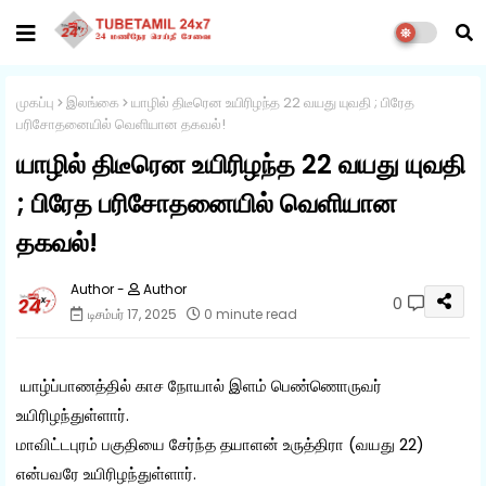
முகப்பு
இலங்கை
யாழில் திடீரென உயிரிழந்த 22 வயது யுவதி ; பிரேத
பரிசோதனையில் வெளியான தகவல்!
யாழில் திடீரென உயிரிழந்த 22 வயது யுவதி
; பிரேத பரிசோதனையில் வெளியான
தகவல்!
Author
0
டிசம்பர் 17, 2025
0 minute read
யாழ்ப்பாணத்தில் காச நோயால் இளம் பெண்ணொருவர்
உயிரிழந்துள்ளார்.
மாவிட்டபுரம் பகுதியை சேர்ந்த தயாளன் உருத்திரா (வயது 22)
என்பவரே உயிரிழந்துள்ளார்.