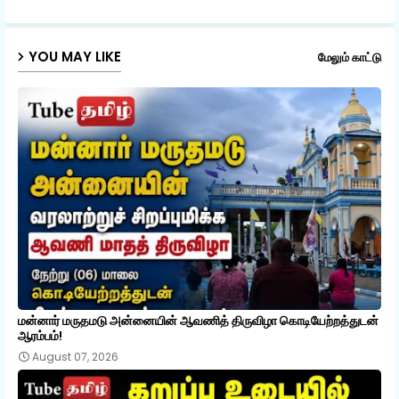
p
YOU MAY LIKE
மேலும் காட்டு
மன்னார் மருதமடு அன்னையின் ஆவணித் திருவிழா கொடியேற்றத்துடன்
ஆரம்பம்!
August 07, 2026