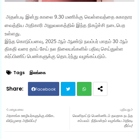
அதன்படி இன்று காலை 9.30 மணிக்கு வெள்ளவத்தை சுகாதார
வைத்திய அதிகாரி அலுவலகத்தில் இந்த நிகழ்ச்சி நடைபெற
உள்ளது.
இந்த கொடுப்பனவு, 2025 ஆம் ஆண்டு நவம்பர் மாதம் 30 ஆம்
திகதி வரை தாய் சேய் நல நிலையங்களில் பதிவு செய்துள்ள
கர்ப்பிணிப் பெண்களுக்கு தொடர்ந்து வழங்கப்படும்.
Tags
இலங்கை
Facebook
Twit
Wh
பழையவை
புதியது
அரசாங்க ஊழியர்களுக்கு விசேட
வெளிநாட்டு பெண்ணிடம் தவறாக நடந்த
ter
ats
விடுமுறை அறிவிப்பு!
சம்பவம்: நீதிமன்றம் வழங்கிய அதிரடி
தீர்ப்பு!
ap