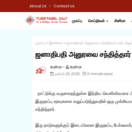
About Us
Contact Us
முகப்பு
செய்திகள்
சினிமா
முகப்பு
இலங்கை
ஜனாதிபதி அனுரவை சந்தித்தார் எஸ். ஜெய்
ஜனாதிபதி அனுரவை சந்தித்தார் 
Author
டிசம்பர் 23, 2025
0 minute read
நாட்டுக்கு வருகைதந்துள்ள இந்திய வெளிவிவகார அம
இருதரப்பு உறவுகளை வலுப்படுத்துவதில் ஒரு முக்க
சந்தித்தார்.
இரு நாடுகளுக்கும் இடையிலான இருதரப்பு பேச்சுவ