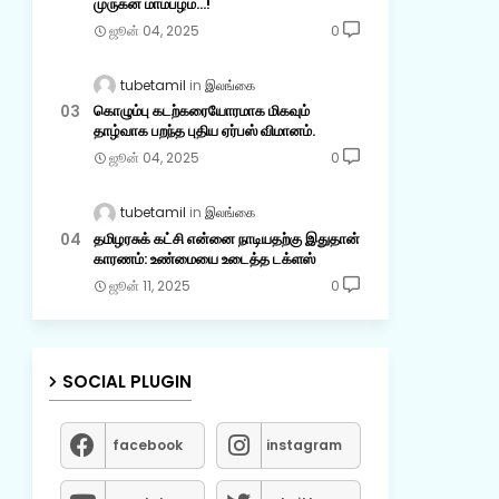
முருகன் மாம்பழம்...!
ஜூன் 04, 2025
0
tubetamil
இலங்கை
கொழும்பு கடற்கரையோரமாக மிகவும்
தாழ்வாக பறந்த புதிய ஏர்பஸ் விமானம்.
ஜூன் 04, 2025
0
tubetamil
இலங்கை
தமிழரசுக் கட்சி என்னை நாடியதற்கு இதுதான்
காரணம்: உண்மையை உடைத்த டக்ளஸ்
ஜூன் 11, 2025
0
SOCIAL PLUGIN
facebook
instagram