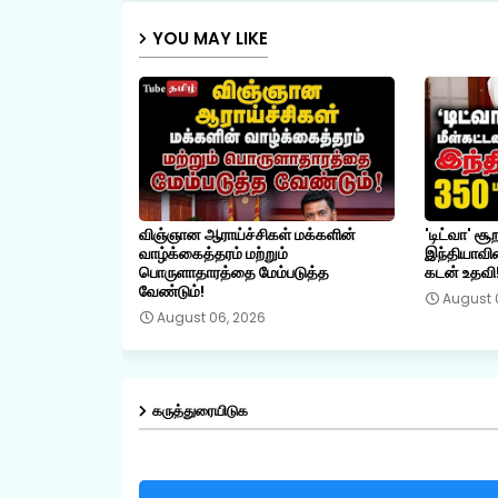
YOU MAY LIKE
விஞ்ஞான ஆராய்ச்சிகள் மக்களின்
'டிட்வா' சூ
வாழ்க்கைத்தரம் மற்றும்
இந்தியாவின
பொருளாதாரத்தை மேம்படுத்த
கடன் உதவி
வேண்டும்!
August 
August 06, 2026
கருத்துரையிடுக