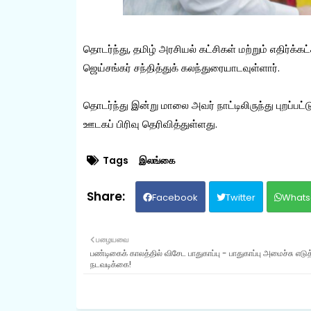
தொடர்ந்து, தமிழ் அரசியல் கட்சிகள் மற்றும் எதிர்க
ஜெய்சங்கர் சந்தித்துக் கலந்துரையாடவுள்ளார்.
தொடர்ந்து இன்று மாலை அவர் நாட்டிலிருந்து புறப்ப
ஊடகப் பிரிவு தெரிவித்துள்ளது.
Tags
இலங்கை
Facebook
Twitter
Whats
பழையவை
பண்டிகைக் காலத்தில் விசேட பாதுகாப்பு - பாதுகாப்பு அமைச்சு எடு
நடவடிக்கை!