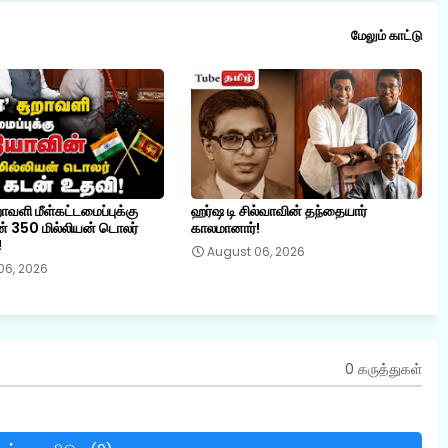
மேலும் காட்டு
றாவளி மீள்கட்டமைப்புக்கு
ஹர்ஷ டி சில்வாவின் தந்தையார்
் 350 மில்லியன் டொலர்
காலமானார்!
!
August 06, 2026
06, 2026
0 கருத்துகள்