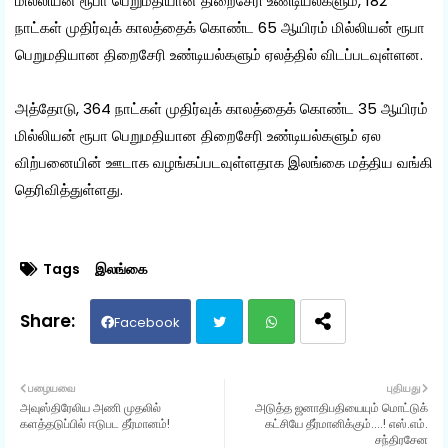
மில்லியன் ரூபா பெறுமதியான திறைசேரி உண்டியல்களும், 182
நாட்கள் முதிர்வுக் காலத்தைக் கொண்ட 65 ஆயிரம் மில்லியன் ரூபா
பெறுமதியான திறைசேரி உண்டியல்களும் ஏலத்தில் விடப்படவுள்ளன.
அத்தோடு, 364 நாட்கள் முதிர்வுக் காலத்தைக் கொண்ட 35 ஆயிரம்
மில்லியன் ரூபா பெறுமதியான திறைசேரி உண்டியல்களும் ஏல
விற்பனையின் ஊடாக வழங்கப்படவுள்ளதாக இலங்கை மத்திய வங்கி
தெரிவித்துள்ளது.
Tags
இலங்கை
Facebook
Twit
Wh
பழையவை
புதியது
அவுஸ்திரேலிய அணி முதலில்
அடுத்த ஜனாதிபதியையும் மொட்டுக்
ter
ats
களத்தடுப்பில் ஈடுபட தீர்மானம்!
கட்சியே தீர்மானிக்கும்....! எஸ்.எம்.
சந்திரசேன