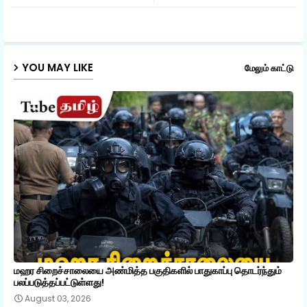
ap
p
YOU MAY LIKE
மேலும் காட்டு
மஹர சிறைச்சாலையை அண்மித்த பகுதிகளில் பாதுகாப்பு தொடர்ந்தும்
பலப்படுத்தப்பட்டுள்ளது!
August 03, 2026