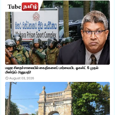
மஹர சிறைச்சாலையில் கைதிகளைப் பார்வையிட ஓகஸ்ட் 6 முதல்
மீண்டும் அனுமதி!
August 03, 2026