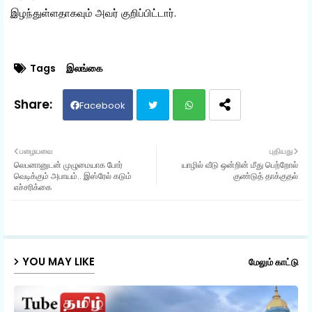
இழந்துள்ளதாகவும் அவர் குறிப்பிட்டார்.
Tags
இலங்கை
Facebook
Twit
Wh
பழையவை
புதியது
லெபனானுடன் முழுமையாக போர்
யாழில் வீடு ஒன்றின் மீது பெற்றோல்
ter
ats
வெடிக்கும் அபாயம்.. இஸ்ரேல் கடும்
குண்டுத் தாக்குதல்
எச்சரிக்கை
ap
p
YOU MAY LIKE
மேலும் காட்டு