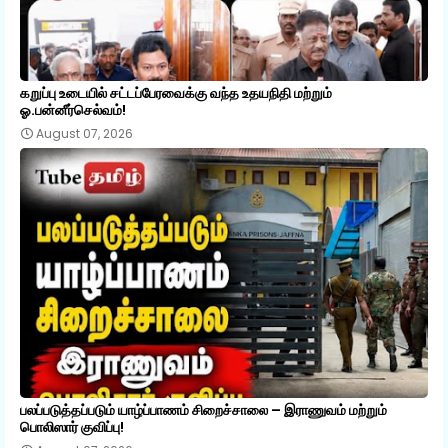
கறுப்பு உடையில் சட்டப்பேரவைக்கு வந்த உதயநிதி மற்றும்
ஓ.பன்னீர்செல்வம்!
August 07, 2026
பலப்படுத்தப்படும் யாழ்ப்பாணம் சிறைச்சாலை – இராணுவம் மற்றும்
பொலிஸார் குவிப்பு!