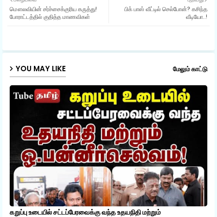
மௌலவியின் சர்ச்சைக்குரிய கருத்து!
பிக் பாஸ் வீட்டில் செல்போன்? கசிந்த
ter
ats
போராட்டத்தில் குதித்த மாணவிகள்
வீடியோ..!
ap
p
YOU MAY LIKE
மேலும் காட்டு
கறுப்பு உடையில் சட்டப்பேரவைக்கு வந்த உதயநிதி மற்றும்