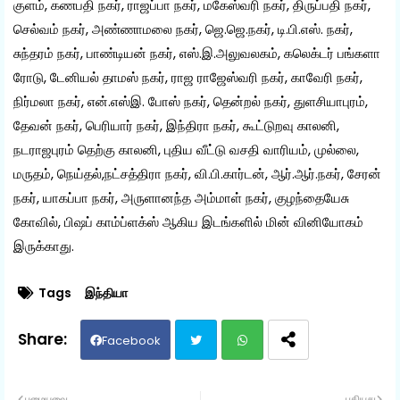
குளம், கணபதி நகர், ராஜப்பா நகர், மகேஸ்வரி நகர், திருப்பதி நகர்,
செல்வம் நகர், அண்ணாமலை நகர், ஜெ.ஜெ.நகர், டி.பி.எஸ். நகர்,
சுந்தரம் நகர், பாண்டியன் நகர், எஸ்.இ.அலுவலகம், கலெக்டர் பங்களா
ரோடு, டேனியல் தாமஸ் நகர், ராஜ ராஜேஸ்வரி நகர், காவேரி நகர்,
நிர்மலா நகர், என்.எஸ்இ. போஸ் நகர், தென்றல் நகர், துளசியாபுரம்,
தேவன் நகர், பெரியார் நகர், இந்திரா நகர், கூட்டுறவு காலனி,
நடராஜபுரம் தெற்கு காலனி, புதிய வீட்டு வசதி வாரியம், முல்லை,
மருதம், நெய்தல்,நட்சத்திரா நகர், வி.பி.கார்டன், ஆர்.ஆர்.நகர், சேரன்
நகர், யாகப்பா நகர், அருளானந்த அம்மாள் நகர், குழந்தையேசு
கோவில், பிஷப் காம்ப்ளக்ஸ் ஆகிய இடங்களில் மின் வினியோகம்
இருக்காது.
Tags
இந்தியா
Facebook
Twit
Wh
பழையவை
புதியது