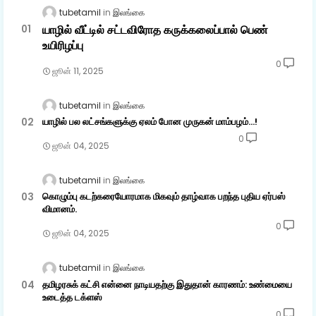
tubetamil
இலங்கை
யாழில் வீட்டில் சட்டவிரோத கருக்கலைப்பால் பெண்
உயிரிழப்பு
0
ஜூன் 11, 2025
tubetamil
இலங்கை
யாழில் பல லட்சங்களுக்கு ஏலம் போன முருகன் மாம்பழம்...!
0
ஜூன் 04, 2025
tubetamil
இலங்கை
கொழும்பு கடற்கரையோரமாக மிகவும் தாழ்வாக பறந்த புதிய ஏர்பஸ்
விமானம்.
0
ஜூன் 04, 2025
tubetamil
இலங்கை
தமிழரசுக் கட்சி என்னை நாடியதற்கு இதுதான் காரணம்: உண்மையை
உடைத்த டக்ளஸ்
0