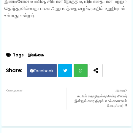
இண்டிகோவில் மலிவு, சரியான நேரத்தில், மரியாதையான மற்றும்
தொந்தரவில்லாத பயண அனுபவத்தை வழங்குவதில் உறுதியுடன்
உள்ளது என்றார்.
Tags
இலங்கை
Facebook
Twit
Wh
பழையவை
புதியது
கடலில் தொழிலுக்கு சென்ற மீனவர்
ter
ats
இன்னும் கரை திரும்பாமல் காணாமல்
போயுள்ளார்..!!
ap
p