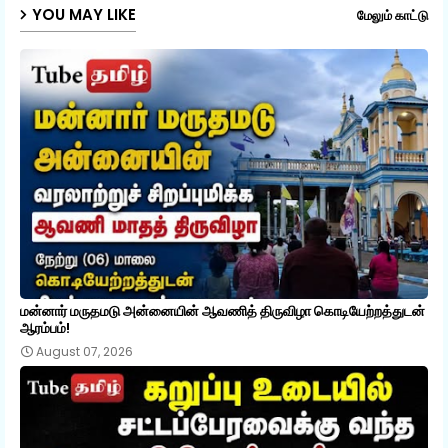
YOU MAY LIKE
மேலும் காட்டு
மன்னார் மருதமடு அன்னையின் ஆவணித் திருவிழா கொடியேற்றத்துடன்
ஆரம்பம்!
August 07, 2026