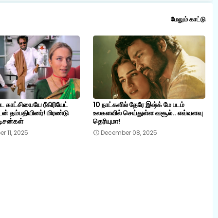
மேலும் காட்டு
ட காட்சியையே ரீகிரியேட்
10 நாட்களில் தேரே இஷ்க் மே படம்
டன் தம்பதியினர்! மிரண்டு
உலகளவில் செய்துள்ள வசூல்.. எவ்வளவு
ிசன்கள்
தெரியுமா!
r 11, 2025
December 08, 2025