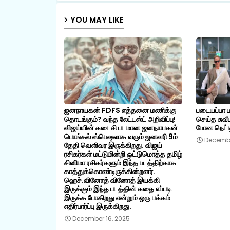
YOU MAY LIKE
ஜனநாயகன் FDFS எத்தனை மணிக்கு
படையப்பா ப
தொடங்கும்? வந்த லேட்டஸ்ட் அறிவிப்பு!
செய்த சுவீ
விஜய்யின் கடைசி படமான ஜனநாயகன்
போன நெட்ட
பொங்கல் ஸ்பெஷலாக வரும் ஜனவரி 9ம்
Decembe
தேதி வெளிவர இருக்கிறது. விஜய்
ரசிகர்கள் மட்டுமின்றி ஒட்டுமொத்த தமிழ்
சினிமா ரசிகர்களும் இந்த படத்திற்காக
காத்துக்கொண்டிருக்கின்றனர்.
ஹெச்.வினோத் வினோத் இயக்கி
இருக்கும் இந்த படத்தின் கதை எப்படி
இருக்க போகிறது என்றும் ஒரு பக்கம்
எதிர்பார்ப்பு இருக்கிறது.
December 16, 2025