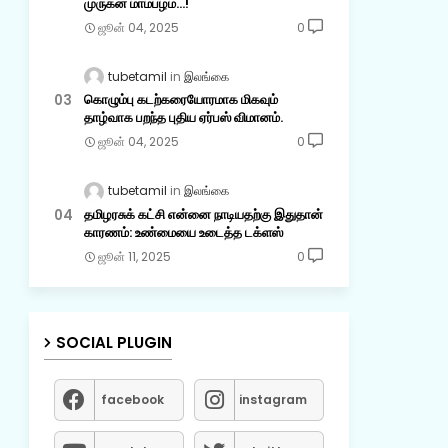
முருகன் மாம்பழம்...!
ஜூன் 04, 2025
0
tubetamil
இலங்கை
கொழும்பு கடற்கரையோரமாக மிகவும்
தாழ்வாக பறந்த புதிய ஏர்பஸ் விமானம்.
ஜூன் 04, 2025
0
tubetamil
இலங்கை
தமிழரசுக் கட்சி என்னை நாடியதற்கு இதுதான்
காரணம்: உண்மையை உடைத்த டக்ளஸ்
ஜூன் 11, 2025
0
SOCIAL PLUGIN
facebook
instagram