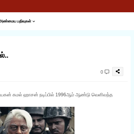
அண்மைய பதிவுகள்
்..
0
ாயகன் கமல் ஹாசன் நடிப்பில் 1996ஆம் ஆண்டு வெளிவந்த