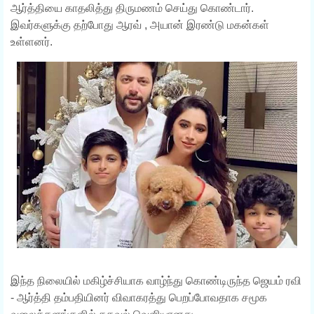
ஆர்த்தியை காதலித்து திருமணம் செய்து கொண்டார்.
இவர்களுக்கு தற்போது ஆரவ் , அயான் இரண்டு மகன்கள்
உள்ளனர்.
இந்த நிலையில் மகிழ்ச்சியாக வாழ்ந்து கொண்டிருந்த ஜெயம் ரவி
- ஆர்த்தி தம்பதியினர் விவாகரத்து பெறப்போவதாக சமூக