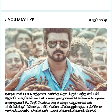
ap
p
YOU MAY LIKE
மேலும் காட்டு
ஜனநாயகன் FDFS எத்தனை மணிக்கு தொடங்கும்? வந்த லேட்டஸ்ட்
அறிவிப்பு!விஜய்யின் கடைசி படமான ஜனநாயகன் பொங்கல் ஸ்பெஷலாக
வரும் ஜனவரி 9ம் தேதி வெளிவர இருக்கிறது. விஜய் ரசிகர்கள்
மட்டுமின்றி ஒட்டுமொத்த தமிழ் சினிமா ரசிகர்களும் இந்த படத்திற்காக
காத்துக்கொண்டிருக்கின்றனர். ஹெச்.வினோத் வினோத் இயக்கி