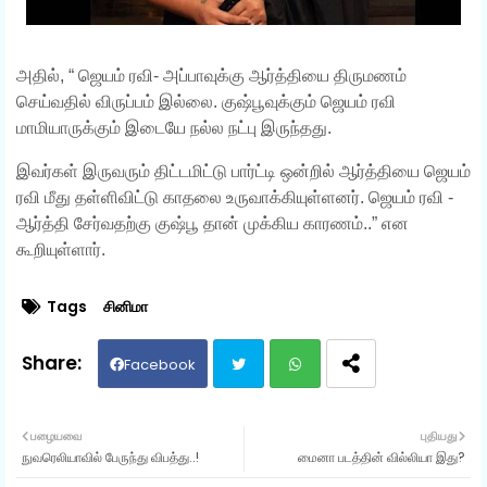
அதில், “ ஜெயம் ரவி- அப்பாவுக்கு ஆர்த்தியை திருமணம்
செய்வதில் விருப்பம் இல்லை. குஷ்பூவுக்கும் ஜெயம் ரவி
மாமியாருக்கும் இடையே நல்ல நட்பு இருந்தது.
இவர்கள் இருவரும் திட்டமிட்டு பார்ட்டி ஒன்றில் ஆர்த்தியை ஜெயம்
ரவி மீது தள்ளிவிட்டு காதலை உருவாக்கியுள்ளனர். ஜெயம் ரவி -
ஆர்த்தி சேர்வதற்கு குஷ்பூ தான் முக்கிய காரணம்..” என
கூறியுள்ளார்.
Tags
சினிமா
Facebook
Twit
Wh
பழையவை
புதியது
நுவரெலியாவில் பேருந்து விபத்து..!
மைனா படத்தின் வில்லியா இது?
ter
ats