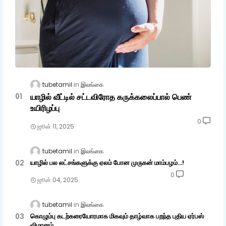
tubetamil
இலங்கை
யாழில் வீட்டில் சட்டவிரோத கருக்கலைப்பால் பெண்
உயிரிழப்பு
0
ஜூன் 11, 2025
tubetamil
இலங்கை
யாழில் பல லட்சங்களுக்கு ஏலம் போன முருகன் மாம்பழம்...!
0
ஜூன் 04, 2025
tubetamil
இலங்கை
கொழும்பு கடற்கரையோரமாக மிகவும் தாழ்வாக பறந்த புதிய ஏர்பஸ்
விமானம்.