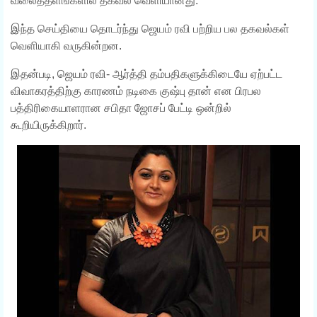
வலைத்தளங்களில் தகவல் வெளியானது.
இந்த செய்தியை தொடர்ந்து ஜெயம் ரவி பற்றிய பல தகவல்கள்
வெளியாகி வருகின்றன.
இதன்படி, ஜெயம் ரவி- ஆர்த்தி தம்பதிகளுக்கிடையே ஏற்பட்ட
விவாகரத்திற்கு காரணம் நடிகை குஷ்பு தான் என பிரபல
பத்திரிகையாளரான சபிதா ஜோசப் பேட்டி ஒன்றில்
கூறியிருக்கிறார்.