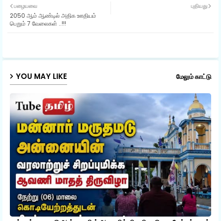
பழையவை
புதியது
2050 ஆம் ஆண்டில் அதிக ஊதியம்
ter
ats
பெறும் 7 வேலைகள் ..!!!
ap
p
YOU MAY LIKE
மேலும் காட்டு