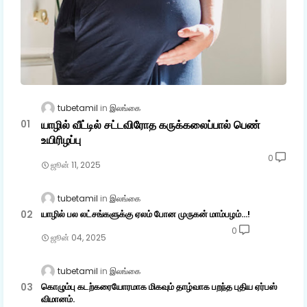
tubetamil
இலங்கை
யாழில் வீட்டில் சட்டவிரோத கருக்கலைப்பால் பெண்
உயிரிழப்பு
0
ஜூன் 11, 2025
tubetamil
இலங்கை
யாழில் பல லட்சங்களுக்கு ஏலம் போன முருகன் மாம்பழம்...!
0
ஜூன் 04, 2025
tubetamil
இலங்கை
கொழும்பு கடற்கரையோரமாக மிகவும் தாழ்வாக பறந்த புதிய ஏர்பஸ்
விமானம்.