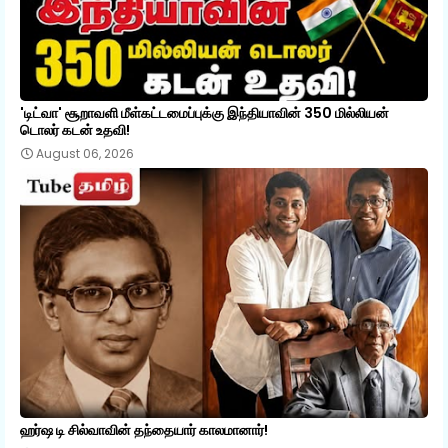
'டிட்வா' சூறாவளி மீள்கட்டமைப்புக்கு இந்தியாவின் 350 மில்லியன்
டொலர் கடன் உதவி!
August 06, 2026
ஹர்ஷ டி சில்வாவின் தந்தையார் காலமானார்!