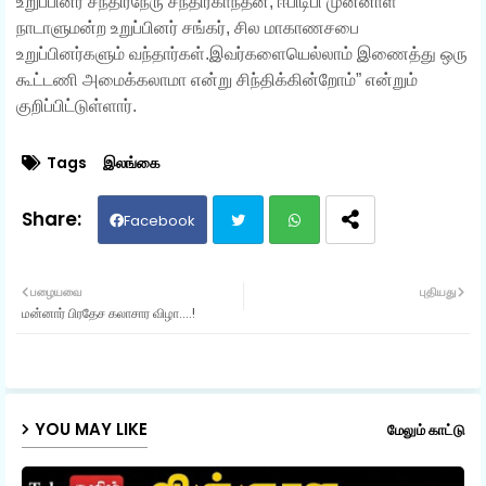
உறுப்பினர் சந்திரநேரு சந்திரகாந்தன், ஈபிடிபி முன்னாள்
நாடாளுமன்ற உறுப்பினர் சங்கர், சில மாகாணசபை
உறுப்பினர்களும் வந்தார்கள்.இவர்களையெல்லாம் இணைத்து ஒரு
கூட்டணி அமைக்கலாமா என்று சிந்திக்கின்றோம்” என்றும்
குறிப்பிட்டுள்ளார்.
Tags
இலங்கை
Facebook
Twit
Wh
பழையவை
புதியது
மன்னார் பிரதேச கலாசார விழா....!
ter
ats
ap
p
YOU MAY LIKE
மேலும் காட்டு