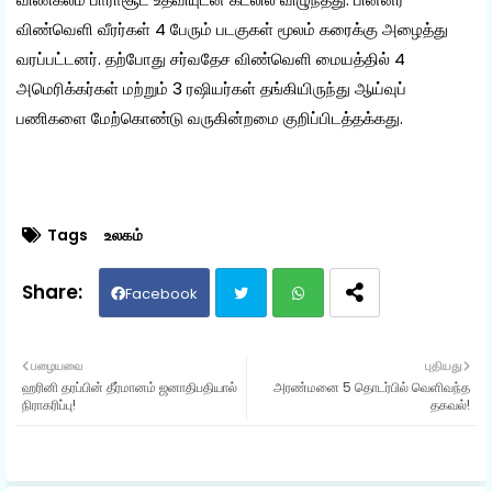
விண்வெளி வீரர்கள் 4 பேரும் படகுகள் மூலம் கரைக்கு அழைத்து
வரப்பட்டனர். தற்போது சர்வதேச விண்வெளி மையத்தில் 4
அமெரிக்கர்கள் மற்றும் 3 ரஷியர்கள் தங்கியிருந்து ஆய்வுப்
பணிகளை மேற்கொண்டு வருகின்றமை குறிப்பிடத்தக்கது.
Tags
உலகம்
Facebook
Twit
Wh
பழையவை
புதியது
ஹரினி தரப்பின் தீர்மானம் ஜனாதிபதியால்
அரண்மனை 5 தொடர்பில் வெளிவந்த
ter
ats
நிராகரிப்பு!
தகவல்!
ap
p