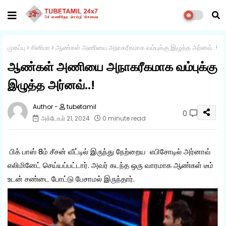
முகப்பு
சினிமா
ஆண்கள் அணியை அநாகரீகமாக வம்புக்கு இழுத்த அர்னவ்..!
ஆண்கள் அணியை அநாகரீகமாக வம்புக்கு
இழுத்த அர்னவ்..!
tubetamil
0
அக்டோபர் 21, 2024
0 minute read
பிக் பாஸ் 8ம் சீசன் வீட்டில் இருந்து நேற்றைய எபிசோடில் அர்னாவ்
எலிமினேட் செய்யப்பட்டார். அவர் கடந்த ஒரு வாரமாக ஆண்கள் டீம்
உடன் சண்டை போட்டு பேசாமல் இருந்தார்.