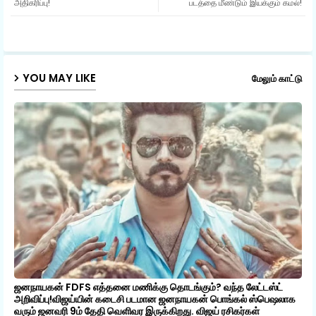
அதிகரிப்பு!
படத்தை மீண்டும் இயக்கும் கமல்!
ap
p
YOU MAY LIKE
மேலும் காட்டு
ஜனநாயகன் FDFS எத்தனை மணிக்கு தொடங்கும்? வந்த லேட்டஸ்ட்
அறிவிப்பு!விஜய்யின் கடைசி படமான ஜனநாயகன் பொங்கல் ஸ்பெஷலாக
வரும் ஜனவரி 9ம் தேதி வெளிவர இருக்கிறது. விஜய் ரசிகர்கள்