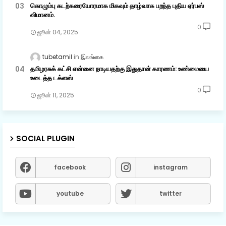
கொழும்பு கடற்கரையோரமாக மிகவும் தாழ்வாக பறந்த புதிய ஏர்பஸ்
விமானம்.
0
ஜூன் 04, 2025
tubetamil
இலங்கை
தமிழரசுக் கட்சி என்னை நாடியதற்கு இதுதான் காரணம்: உண்மையை
உடைத்த டக்ளஸ்
0
ஜூன் 11, 2025
SOCIAL PLUGIN
facebook
instagram
youtube
twitter