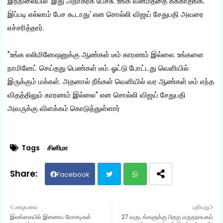
இந்நிலையில் 'இது அநாகரீக பேச்சு. உங்க வன்மத்தை கக்காதீங்க.
இப்படி எல்லாம் பேச கூடாது' என சொல்லி விஜய் சேதுபதி அவரை
எச்சரித்தார்.
"உங்க எலிமினேஷனுக்கு ஆண்கள் டீம் காரணம் இல்லை. உங்களை
நாமினேட் செய்தது பெண்கள் டீம். ஓட்டு போட்டது வெளியில்
இருக்கும் மக்கள். அதனால் நீங்கள் வெளியில் வர ஆண்கள் டீம் எந்த
விதத்திலும் காரணம் இல்லை" என சொல்லி விஜய் சேதுபதி
அவருக்கு விளக்கம் கொடுத்துள்ளார்
Tags
சினிமா
Facebook
Twit
Wh
பழையவை
புதியது
இலங்கையில் இணைய மோசடிகள்
27 வருடங்களுக்கு பிறகு மருதநாயகம்
ter
ats