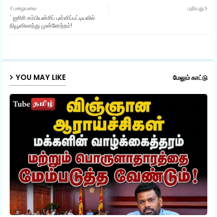
பழையவை
புதியது
` ஐசிசி சம்பியன்சிப் புள்ளிப்பட்டியலில்
ter
ats
நியூஸிலாந்து முன்னேற்றம்!
ap
p
YOU MAY LIKE
மேலும் காட்டு