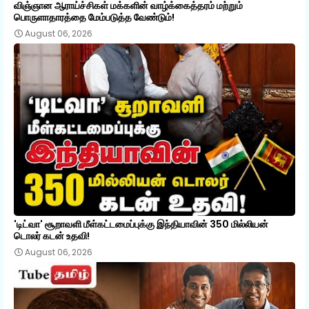
விஞ்ஞான ஆராய்ச்சிகள் மக்களின் வாழ்க்கைத்தரம் மற்றும்
பொருளாதாரத்தை மேம்படுத்த வேண்டும்!
August 06, 2026
'டிட்வா' சூறாவளி மீள்கட்டமைப்புக்கு இந்தியாவின் 350 மில்லியன்
டொலர் கடன் உதவி!
August 06, 2026