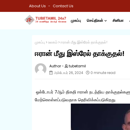
About Us
Contact Us
முகப்பு
செய்திகள்
சினிமா
முகப்பு
உலகம்
ஈரான் மீது இஸ்ரேல் தாக்குதல்!
ஈரான் மீது இஸ்ரேல் தாக்குதல்!
tubetamil
அக்டோபர் 26, 2024
0 minute read
ஒக்டோபர் 7ஆம் திகதி ஈரான் நடத்திய தாக்குதல்களுக
மேற்கொள்ளப்படுவதாக தெரிவிக்கப்படுகிறது.