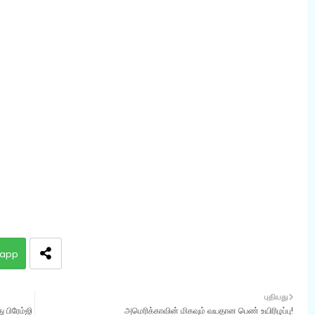
app
புதியது
 பிரேம்ஜி
அமெரிக்காவின் மிகவும் வயதான பெண் உயிரிழப்பு!