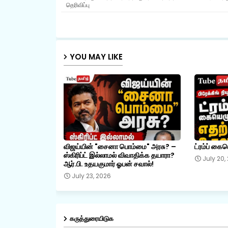
தெரிவிப்பு
YOU MAY LIKE
விஜய்யின் "சைனா பொம்மை" அரசு? –
ட்ரம்ப் கை
ஸ்கிரிப்ட் இல்லாமல் விவாதிக்க தயாரா?
July 20,
ஆர்.பி. உதயகுமார் ஓபன் சவால்!
July 23, 2026
கருத்துரையிடுக