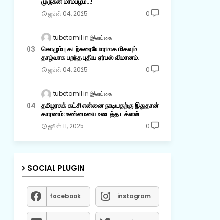
முருகன் மாம்பழம்...!
ஜூன் 04, 2025
0
tubetamil
இலங்கை
கொழும்பு கடற்கரையோரமாக மிகவும்
தாழ்வாக பறந்த புதிய ஏர்பஸ் விமானம்.
ஜூன் 04, 2025
0
tubetamil
இலங்கை
தமிழரசுக் கட்சி என்னை நாடியதற்கு இதுதான்
காரணம்: உண்மையை உடைத்த டக்ளஸ்
ஜூன் 11, 2025
0
SOCIAL PLUGIN
facebook
instagram