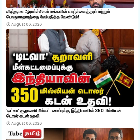
விஞ்ஞான ஆராய்ச்சிகள் மக்களின் வாழ்க்கைத்தரம் மற்றும்
பொருளாதாரத்தை மேம்படுத்த வேண்டும்!
August 06, 2026
'டிட்வா' சூறாவளி மீள்கட்டமைப்புக்கு இந்தியாவின் 350 மில்லியன்
டொலர் கடன் உதவி!
August 06, 2026