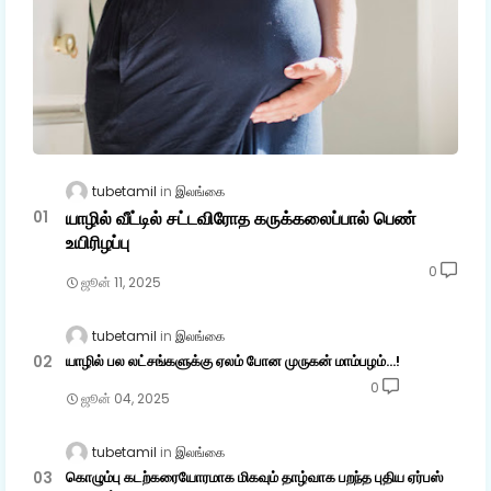
tubetamil
இலங்கை
யாழில் வீட்டில் சட்டவிரோத கருக்கலைப்பால் பெண்
உயிரிழப்பு
0
ஜூன் 11, 2025
tubetamil
இலங்கை
யாழில் பல லட்சங்களுக்கு ஏலம் போன முருகன் மாம்பழம்...!
0
ஜூன் 04, 2025
tubetamil
இலங்கை
கொழும்பு கடற்கரையோரமாக மிகவும் தாழ்வாக பறந்த புதிய ஏர்பஸ்