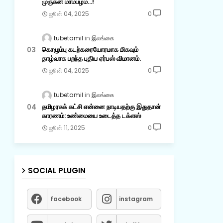
முருகன் மாம்பழம்...!
ஜூன் 04, 2025
0
tubetamil
இலங்கை
கொழும்பு கடற்கரையோரமாக மிகவும்
தாழ்வாக பறந்த புதிய ஏர்பஸ் விமானம்.
ஜூன் 04, 2025
0
tubetamil
இலங்கை
தமிழரசுக் கட்சி என்னை நாடியதற்கு இதுதான்
காரணம்: உண்மையை உடைத்த டக்ளஸ்
ஜூன் 11, 2025
0
SOCIAL PLUGIN
facebook
instagram