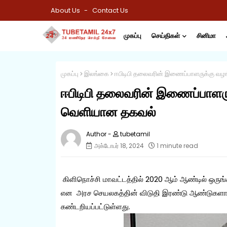
About Us
Contact Us
முகப்பு
செய்திகள்
சினிமா
முகப்பு
இலங்கை
ஈபிடிபி தலைவரின் இணைப்பாளருக்கு வழங
ஈபிடிபி தலைவரின் இணைப்பாளருக
வெளியான தகவல்
tubetamil
அக்டோபர் 18, 2024
1 minute read
கிளிநொச்சி மாவட்டத்தில் 2020 ஆம் ஆண்டில் ஒருங
என அரச செயலகத்தின் விடுதி இரண்டு ஆண்டுகளாக வழ
கண்டறியப்பட்டுள்ளது.