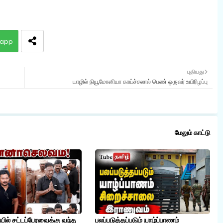
app
புதியது
யாழில் நியூமோனியா காய்ச்சலால் பெண் ஒருவர் உயிரிழப்பு
மேலும் காட்டு
ையில் சட்டப்பேரவைக்கு வந்த
பலப்படுத்தப்படும் யாழ்ப்பாணம்