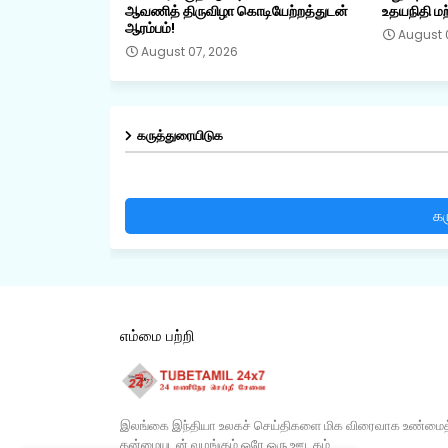
ஆவணித் திருவிழா கொடியேற்றத்துடன்
உதயநிதி மற்
ஆரம்பம்!
August 
August 07, 2026
கருத்துரையிடுக
கர
எம்மை பற்றி
இலங்கை இந்தியா உலகச் செய்திகளை மிக விரைவாக உண்மைத
தன்மையுடன் வழங்கும் ஒரே ஒரு ஊடகம்​