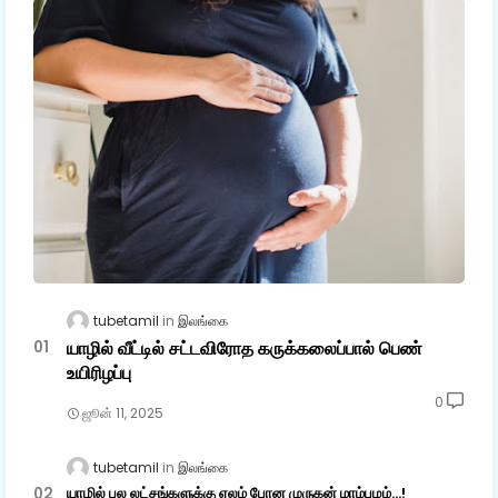
tubetamil
இலங்கை
யாழில் வீட்டில் சட்டவிரோத கருக்கலைப்பால் பெண்
உயிரிழப்பு
0
ஜூன் 11, 2025
tubetamil
இலங்கை
யாழில் பல லட்சங்களுக்கு ஏலம் போன முருகன் மாம்பழம்...!