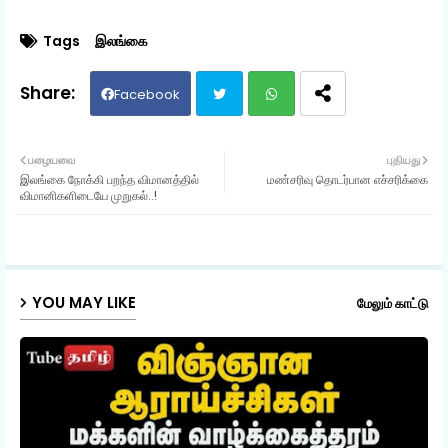
Tags
இலங்கை
Facebook
Twit
Wh
பழையவை
புதியது
இலங்கை நோக்கி பறந்த விமானத்தில்
மண்சரிவு தொடர்பான எச்சரிக்கை
ter
ats
விமானிகளிடையே முறுகல்..!
ap
p
YOU MAY LIKE
மேலும் காட்டு