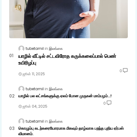
tubetamil
இலங்கை
யாழில் வீட்டில் சட்டவிரோத கருக்கலைப்பால் பெண்
உயிரிழப்பு
0
ஜூன் 11, 2025
tubetamil
இலங்கை
யாழில் பல லட்சங்களுக்கு ஏலம் போன முருகன் மாம்பழம்...!
0
ஜூன் 04, 2025
tubetamil
இலங்கை
கொழும்பு கடற்கரையோரமாக மிகவும் தாழ்வாக பறந்த புதிய ஏர்பஸ்
விமானம்.