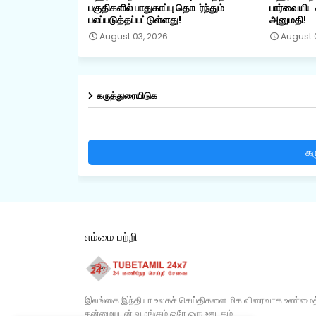
பகுதிகளில் பாதுகாப்பு தொடர்ந்தும்
பார்வையிட 
பலப்படுத்தப்பட்டுள்ளது!
அனுமதி!
August 03, 2026
August 
கருத்துரையிடுக
கர
எம்மை பற்றி
இலங்கை இந்தியா உலகச் செய்திகளை மிக விரைவாக உண்மைத
தன்மையுடன் வழங்கும் ஒரே ஒரு ஊடகம்​