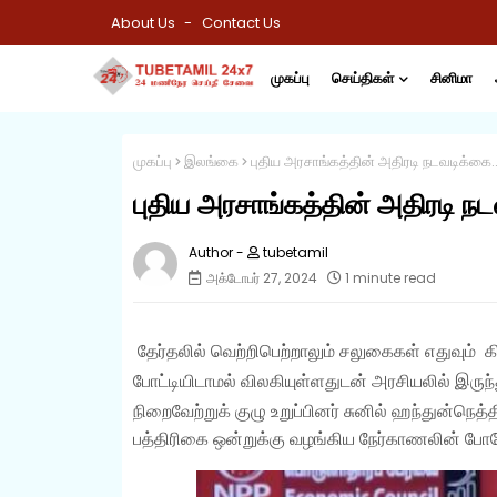
About Us
Contact Us
முகப்பு
செய்திகள்
சினிமா
முகப்பு
இலங்கை
புதிய அரசாங்கத்தின் அதிரடி நடவடிக்கை..
புதிய அரசாங்கத்தின் அதிரடி நட
tubetamil
அக்டோபர் 27, 2024
1 minute read
தேர்தலில் வெற்றிபெற்றாலும் சலுகைகள் எதுவும்
போட்டியிடாமல் விலகியுள்ளதுடன் அரசியலில் இருந்த
நிறைவேற்றுக் குழு உறுப்பினர் சுனில் ஹந்துன்நெத்
பத்திரிகை ஒன்றுக்கு வழங்கிய நேர்காணலின் போதே