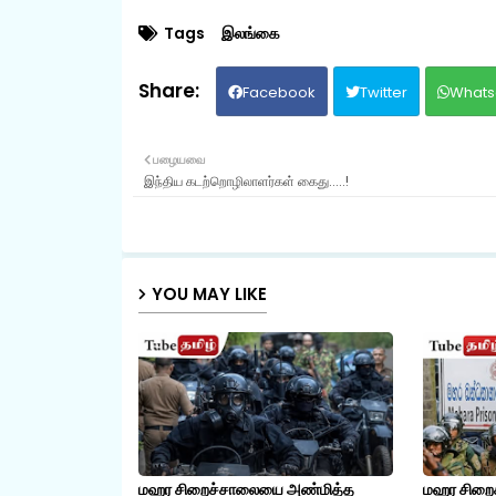
Tags
இலங்கை
Facebook
Twitter
Whats
பழையவை
இந்திய கடற்றொழிலாளர்கள் கைது.....!
YOU MAY LIKE
மஹர சிறைச்சாலையை அண்மித்த
மஹர சிறை