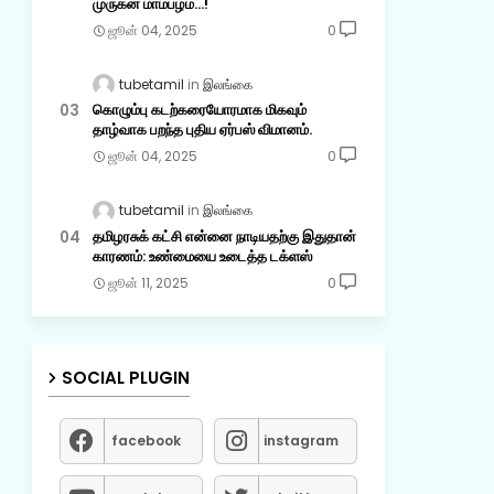
முருகன் மாம்பழம்...!
ஜூன் 04, 2025
0
tubetamil
இலங்கை
கொழும்பு கடற்கரையோரமாக மிகவும்
தாழ்வாக பறந்த புதிய ஏர்பஸ் விமானம்.
ஜூன் 04, 2025
0
tubetamil
இலங்கை
தமிழரசுக் கட்சி என்னை நாடியதற்கு இதுதான்
காரணம்: உண்மையை உடைத்த டக்ளஸ்
ஜூன் 11, 2025
0
SOCIAL PLUGIN
facebook
instagram