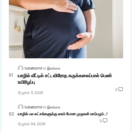
tubetamil
இலங்கை
யாழில் வீட்டில் சட்டவிரோத கருக்கலைப்பால் பெண்
உயிரிழப்பு
0
ஜூன் 11, 2025
tubetamil
இலங்கை
யாழில் பல லட்சங்களுக்கு ஏலம் போன முருகன் மாம்பழம்...!
0
ஜூன் 04, 2025