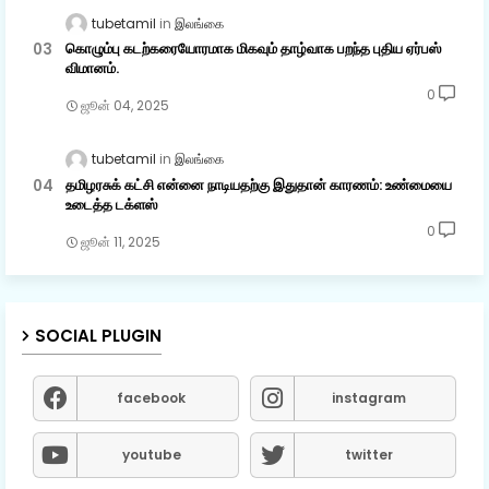
tubetamil
இலங்கை
கொழும்பு கடற்கரையோரமாக மிகவும் தாழ்வாக பறந்த புதிய ஏர்பஸ்
விமானம்.
0
ஜூன் 04, 2025
tubetamil
இலங்கை
தமிழரசுக் கட்சி என்னை நாடியதற்கு இதுதான் காரணம்: உண்மையை
உடைத்த டக்ளஸ்
0
ஜூன் 11, 2025
SOCIAL PLUGIN
facebook
instagram
youtube
twitter