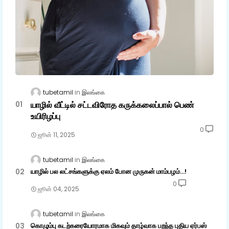
tubetamil
இலங்கை
யாழில் வீட்டில் சட்டவிரோத கருக்கலைப்பால் பெண்
உயிரிழப்பு
0
ஜூன் 11, 2025
tubetamil
இலங்கை
யாழில் பல லட்சங்களுக்கு ஏலம் போன முருகன் மாம்பழம்...!
0
ஜூன் 04, 2025
tubetamil
இலங்கை
கொழும்பு கடற்கரையோரமாக மிகவும் தாழ்வாக பறந்த புதிய ஏர்பஸ்