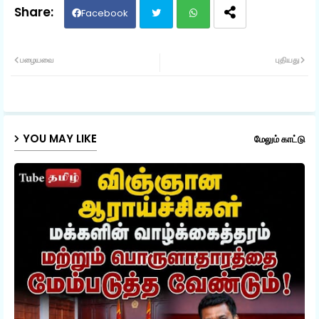
Facebook
Twit
Wh
பழையவை
புதியது
ter
ats
ap
YOU MAY LIKE
மேலும் காட்டு
p