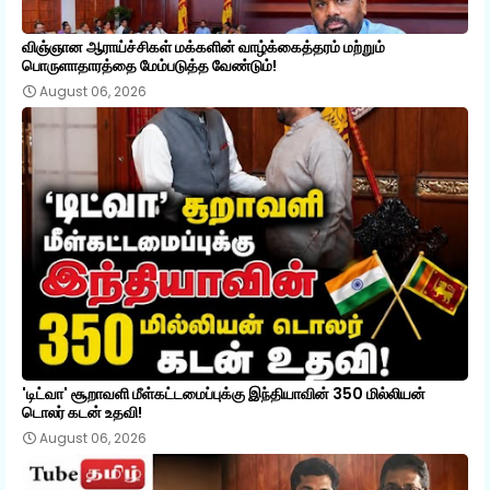
விஞ்ஞான ஆராய்ச்சிகள் மக்களின் வாழ்க்கைத்தரம் மற்றும்
பொருளாதாரத்தை மேம்படுத்த வேண்டும்!
August 06, 2026
'டிட்வா' சூறாவளி மீள்கட்டமைப்புக்கு இந்தியாவின் 350 மில்லியன்
டொலர் கடன் உதவி!
August 06, 2026