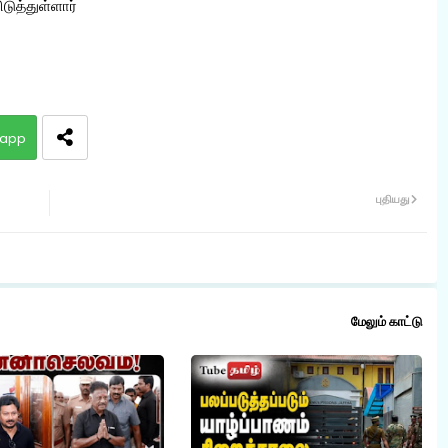
டுத்துள்ளார்
app
புதியது
மேலும் காட்டு