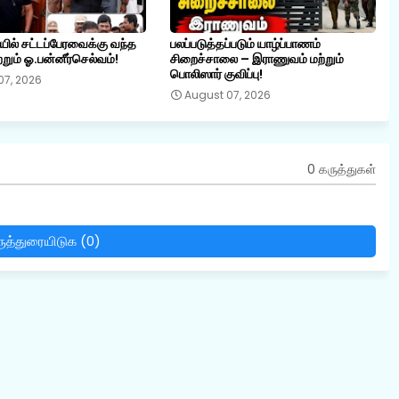
ையில் சட்டப்பேரவைக்கு வந்த
பலப்படுத்தப்படும் யாழ்ப்பாணம்
றும் ஓ.பன்னீர்செல்வம்!
சிறைச்சாலை – இராணுவம் மற்றும்
பொலிஸார் குவிப்பு!
07, 2026
August 07, 2026
0 கருத்துகள்
ுத்துரையிடுக (0)