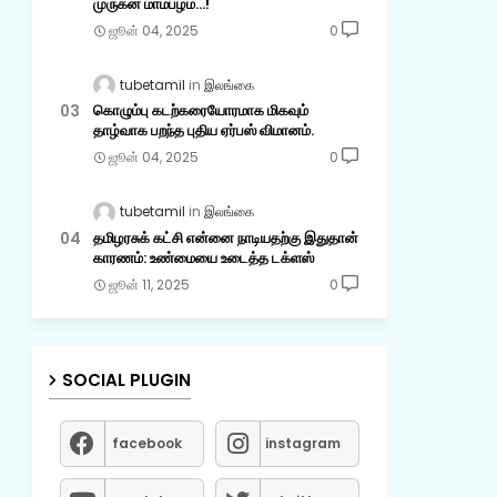
முருகன் மாம்பழம்...!
ஜூன் 04, 2025
0
tubetamil
இலங்கை
கொழும்பு கடற்கரையோரமாக மிகவும்
தாழ்வாக பறந்த புதிய ஏர்பஸ் விமானம்.
ஜூன் 04, 2025
0
tubetamil
இலங்கை
தமிழரசுக் கட்சி என்னை நாடியதற்கு இதுதான்
காரணம்: உண்மையை உடைத்த டக்ளஸ்
ஜூன் 11, 2025
0
SOCIAL PLUGIN
facebook
instagram