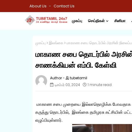
About Us
Contact Us
முகப்பு
செய்திகள்
சினிமா
முகப்பு
இலங்கை
மாகாண சபை தொடர்பில் அரசின் நிலைப்பா
மாகாண சபை தொடர்பில் அரசின்
சாணக்கியன் எம்பி. கேள்வி
tubetamil
டிசம்பர் 03, 2024
1 minute read
மாகாண சபை முறையை இல்லாதொழிக்க போவதாக ஜே.வி.
கருத்து தொடர்பில், இலங்கை தமிழரசு கட்சியின் மட்
எழுப்பியுள்ளார்.