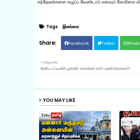
சந்தேகங்களை எழுப்ப வேண்டாம் எனவும் கோரிகை வி
Tags
இலங்கை
Facebook
Twitter
Whats
பழையவை
தேசிய பட்டியலில் முஸ்லிம் காங்கிரஸ் எம்பி பதவிப்பிரமாணம்!
YOU MAY LIKE