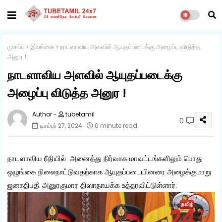
முகப்பு
இலங்கை
நாடளாவிய அளவில் ஆயுதப்படைக்கு அழைப்பு விடுத்த
அனுர !
நாடளாவிய அளவில் ஆயுதப்படைக்கு
அழைப்பு விடுத்த அனுர !
tubetamil
0
டிசம்பர் 27, 2024
0 minute read
நாடளாவிய ரீதியில் அனைத்து நிர்வாக மாவட்டங்களிலும் பொது
ஒழுங்கை நிலைநாட்டுவதற்காக ஆயுதப்படையினரை அழைக்குமாறு
ஜனாதிபதி அனுரகுமார திஸாநாயக்க உத்தரவிட்டுள்ளார்.