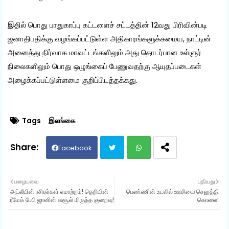
இதில் பொது பாதுகாப்பு கட்டளைச் சட்டத்தின் 12வது பிரிவின்படி
ஜனாதிபதிக்கு வழங்கப்பட்டுள்ள அதிகாரங்களுக்கமைய, நாட்டின்
அனைத்து நிர்வாக மாவட்டங்களிலும் அது தொடர்பான உள்ளுர்
நிலைகளிலும் பொது ஒழுங்கைப் பேணுவதற்கு ஆயுதப்படைகள்
அழைக்கப்பட்டுள்ளமை குறிப்பிடத்தக்கது.
Tags
இலங்கை
Facebook
Twit
Wh
பழையவை
புதியது
அட்லீயின் ரசிகர்கள் ஏமாற்றம்! தெறியின்
பெண்ணின் உடலில் ஊசியை செலுத்தி
ter
ats
ரீமேக் பேபி ஜானின் வசூல் மிகுந்த குறைவு!
கொலை!
ap