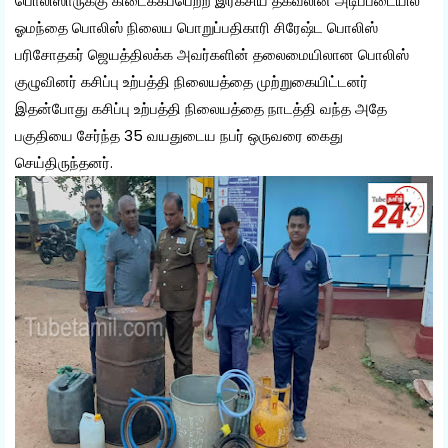
பொலிஸாருக்கு கிடைக்கப்பெற்ற இரகசிய தகவலின் அடிப்படையில்
ஓமந்தை பொலிஸ் நிலைய பொறுப்பதிகாரி சிரேஷ்ட பொலிஸ்
பரிசோதகர் ஜெயத்திலக்க அவர்களின் தலைமையிலான பொலிஸ்
குழுவினர் கசிப்பு உற்பத்தி நிலையத்தை முற்றுகையிட்டனர்
இதன்போது கசிப்பு உற்பத்தி நிலையத்தை நாடத்தி வந்த அதே
பகுதியை சேர்ந்த 35 வயதுடைய நபர் ஒருவரை கைது
செய்திருந்தனர்.