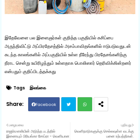
இதேவேளை பல இளைஞர்கள் குறித்த பகுதியில் கசிப்பை
அருந்திவிட்டு அப்பிரதேசத்தில் அசம்பாவிதங்களில் ஈடுபடுவதுடன்
கடந்த காலங்களில் அப்பகுதியில் உள்ள நீரேந்து பிரதேசங்களிற்கு
நீராட சென்று உயிரிழந்தும் உள்ளதாக பொலிஸார் தெரிவிக்கின்றனர்
என்பதும் குறிப்பிடத்தக்கது
Tags
இலங்கை
Facebook
Twit
Wh
பழையவை
புதியது
ராஜமௌலியின் அடுத்த படத்தில்
வெளிநாடுகளுக்கு செல்லவுள்ள வடக்கு
ter
ats
இணையும் பிரியங்கா சோப்ரா - வெளியான
பனை உற்பத்திகள்.