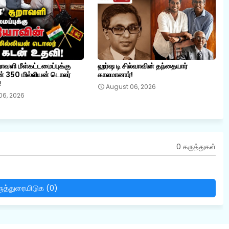
றாவளி மீள்கட்டமைப்புக்கு
ஹர்ஷ டி சில்வாவின் தந்தையார்
் 350 மில்லியன் டொலர்
காலமானார்!
!
August 06, 2026
06, 2026
0 கருத்துகள்
ுத்துரையிடுக (0)