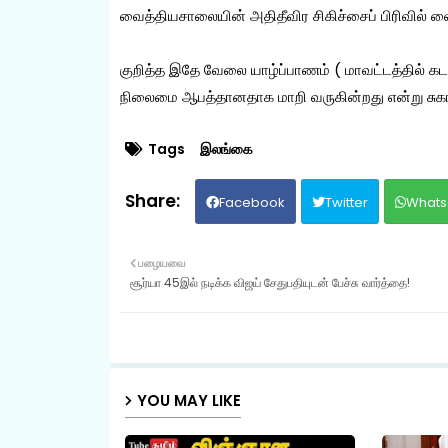
வைத்தியசாலையின் அதிதீவிர சிகிச்சைப் பிரிவில் வைக
குறித்த இதே வேலை யாழ்ப்பாணம் ( மாவட்டத்தில் கடந்
நிலைமை ஆபத்தானதாக மாறி வருகின்றது என்று சுகாத
Tags
இலங்கை
Facebook
Twitter
Whats
பழையவை
சூர்யா 45இல் நடிக்க விஜய் சேதுபதியுடன் பேச்சு வார்த்தை!
YOU MAY LIKE