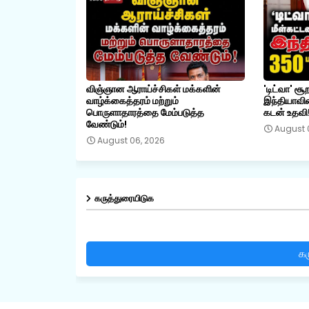
விஞ்ஞான ஆராய்ச்சிகள் மக்களின்
'டிட்வா' சூ
வாழ்க்கைத்தரம் மற்றும்
இந்தியாவின
பொருளாதாரத்தை மேம்படுத்த
கடன் உதவி
வேண்டும்!
August 
August 06, 2026
கருத்துரையிடுக
கர