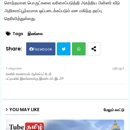
சொந்தமான பொருட்களை வரிசைப்படுத்தி அகற்றிய பின்னர் வீடு
அதிகாரப்பூர்வமாக ஒப்படைக்கப்படும் என மகிந்த தரப்பு
தெரிவித்துள்ளது.
Tags
இலங்கை
Facebook
Twit
Wh
பழையவை
புதியது
உலகில் காணாமல் ஆக்கப்பட்டோர்
ter
ats
பட்டியலில் இலங்கைக்கு இரண்டாம் இடம்!!
ap
p
YOU MAY LIKE
மேலும் காட்டு