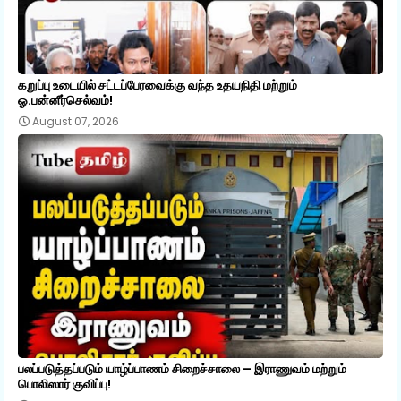
கறுப்பு உடையில் சட்டப்பேரவைக்கு வந்த உதயநிதி மற்றும்
ஓ.பன்னீர்செல்வம்!
August 07, 2026
பலப்படுத்தப்படும் யாழ்ப்பாணம் சிறைச்சாலை – இராணுவம் மற்றும்
பொலிஸார் குவிப்பு!