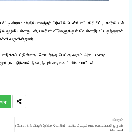
ட்டி கிராம உத்தியோகத்தர் பிரிவில் டெஸ்போட், கிரிமிட்டி, கார்லிபேக்
் மூழ்கியுள்ளதுடன், பலரின் வீடுகளுக்குள் வெள்ளநீர் உட்புகுந்ததால்
்கி வருகின்றனர்.
பாதிக்கப்பட்டுள்ளது. தொடர்ந்து பெய்து வரும் அடை மழை
முற்றாக நீரினால் நிறைந்துள்ளதாகவும் விவசாயிகள்
app
புதியது
சகோதரரின் வீட்டில் நேர்ந்த கொடூரம் ; கூரிய ஆயுதத்தால் தாக்கப்பட்டு ஒருவர்
கொலை!