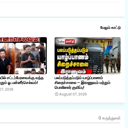
மேலும் காட்டு
ையில் சட்டப்பேரவைக்கு வந்த
பலப்படுத்தப்படும் யாழ்ப்பாணம்
றும் ஓ.பன்னீர்செல்வம்!
சிறைச்சாலை – இராணுவம் மற்றும்
பொலிஸார் குவிப்பு!
07, 2026
August 07, 2026
0 கருத்துகள்