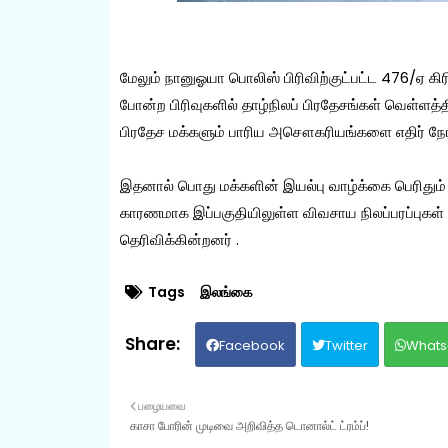
மேலும் நானுஓயா பொலிஸ் பிரிவிற்குட்பட்ட 476/ஏ கிரிமி
போன்ற பிரிவுகளில் தாழ்நிலப் பிரதேசங்கள் வெள்ளத்தில
பிரதேச மக்களும் பாரிய அசௌகரியங்களை எதிர் நோக
இதனால் பொது மக்களின் இயல்பு வாழ்க்கை பெரிதும் 
காரணமாக இப்பகுதியிலுள்ள விவசாய நிலப்பரப்புகள் 
தெரிவிக்கின்றனர் .
Tags
இலங்கை
Facebook
Twitter
Whats
பழையவை
காசா போரின் முடிவை அறிவித்த டொனால்ட் ட்ரம்ப்!