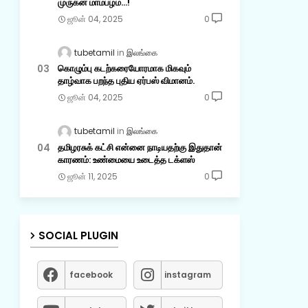
முருகன் மாம்பழம்...!
ஜூன் 04, 2025
0
tubetamil
இலங்கை
கொழும்பு கடற்கரையோரமாக மிகவும்
தாழ்வாக பறந்த புதிய ஏர்பஸ் விமானம்.
ஜூன் 04, 2025
0
tubetamil
இலங்கை
தமிழரசுக் கட்சி என்னை நாடியதற்கு இதுதான்
காரணம்: உண்மையை உடைத்த டக்ளஸ்
ஜூன் 11, 2025
0
SOCIAL PLUGIN
facebook
instagram