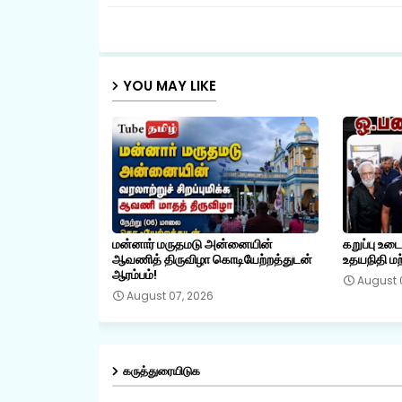
YOU MAY LIKE
மன்னார் மருதமடு அன்னையின்
கறுப்பு உட
ஆவணித் திருவிழா கொடியேற்றத்துடன்
உதயநிதி மற்
ஆரம்பம்!
August 
August 07, 2026
கருத்துரையிடுக