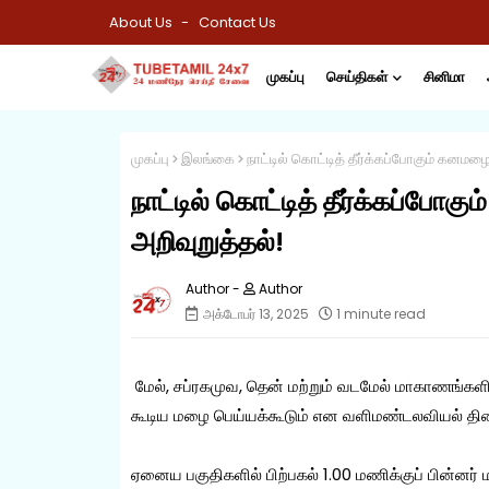
About Us
Contact Us
முகப்பு
செய்திகள்
சினிமா
முகப்பு
இலங்கை
நாட்டில் கொட்டித் தீர்க்கப்போகும் கனம
நாட்டில் கொட்டித் தீர்க்கப்ப
அறிவுறுத்தல்!
Author
அக்டோபர் 13, 2025
1 minute read
மேல், சப்ரகமுவ, தென் மற்றும் வடமேல் மாகாணங்களி
கூடிய மழை பெய்யக்கூடும் என வளிமண்டலவியல் திணை
ஏனைய பகுதிகளில் பிற்பகல் 1.00 மணிக்குப் பின்னர