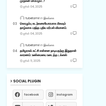
முருகன் மாம்பழம்...!
ஜூன் 04, 2025
0
tubetamil
இலங்கை
கொழும்பு கடற்கரையோரமாக மிகவும்
தாழ்வாக பறந்த புதிய ஏர்பஸ் விமானம்.
ஜூன் 04, 2025
0
tubetamil
இலங்கை
தமிழரசுக் கட்சி என்னை நாடியதற்கு இதுதான்
காரணம்: உண்மையை உடைத்த டக்ளஸ்
ஜூன் 11, 2025
0
SOCIAL PLUGIN
facebook
instagram