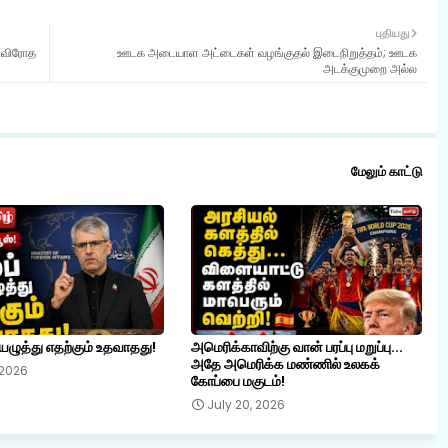
புதியது
்டவிரோத
ஊடக அடையாள அட்டைகள் வழங்குதல் இடைநிறுத்தம்; ஊடக
அடக்குமுறை அல்ல
மேலும் காட்டு
யெழுத்து எதற்கும் உதவாதது!
அமெரிக்காவிற்கு வான் பரப்பு மறுப்பு...
அதே அமெரிக்க மண்ணில் உலகக்
 2026
கோப்பை மகுடம்!
July 20, 2026