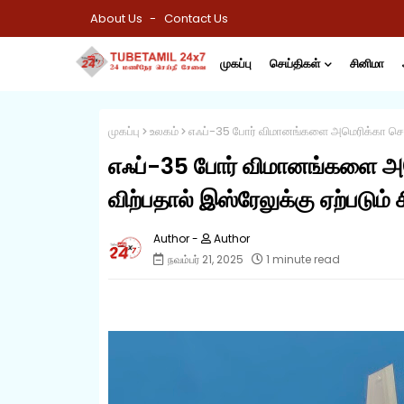
About Us
Contact Us
முகப்பு
செய்திகள்
சினிமா
முகப்பு
உலகம்
எஃப்-35 போர் விமானங்களை அமெரிக்கா சௌதி 
எஃப்-35 போர் விமானங்களை அம
விற்பதால் இஸ்ரேலுக்கு ஏற்படும் ச
Author
நவம்பர் 21, 2025
1 minute read