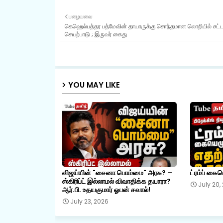
பழையவை
கெஹெல்பத்தர பத்மேவின் தாயாருக்கு சொந்தமான லொறியில் சட
செயற்பாடு ; இருவர் கைது
YOU MAY LIKE
விஜய்யின் "சைனா பொம்மை" அரசு? –
ட்ரம்ப் கை
ஸ்கிரிப்ட் இல்லாமல் விவாதிக்க தயாரா?
July 20,
ஆர்.பி. உதயகுமார் ஓபன் சவால்!
July 23, 2026