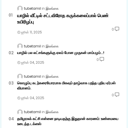
tubetamil
இலங்கை
யாழில் வீட்டில் சட்டவிரோத கருக்கலைப்பால் பெண்
உயிரிழப்பு
0
ஜூன் 11, 2025
tubetamil
இலங்கை
யாழில் பல லட்சங்களுக்கு ஏலம் போன முருகன் மாம்பழம்...!
0
ஜூன் 04, 2025
tubetamil
இலங்கை
கொழும்பு கடற்கரையோரமாக மிகவும் தாழ்வாக பறந்த புதிய ஏர்பஸ்
விமானம்.
0
ஜூன் 04, 2025
tubetamil
இலங்கை
தமிழரசுக் கட்சி என்னை நாடியதற்கு இதுதான் காரணம்: உண்மையை
உடைத்த டக்ளஸ்