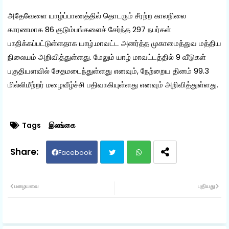
அதேவேளை யாழ்ப்பாணத்தில் தொடரும் சீரற்ற காலநிலை
காரணமாக 86 குடும்பங்களைச் சேர்ந்த 297 நபர்கள்
பாதிக்கப்பட்டுள்ளதாக யாழ்.மாவட்ட அனர்த்த முகாமைத்துவ மத்திய
நிலையம் அறிவித்துள்ளது. மேலும் யாழ் மாவட்டத்தில் 9 வீடுகள்
பகுதியளவில் சேதமடைந்துள்ளது எனவும், நேற்றைய தினம் 99.3
மில்லிமீற்றர் மழைவீழ்ச்சி பதிவாகியுள்ளது எனவும் அறிவித்துள்ளது.
Tags
இலங்கை
Facebook
Twit
Wh
பழையவை
புதியது
ter
ats
ap