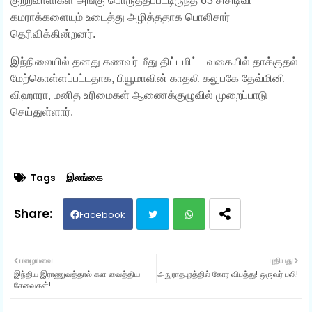
குற்றவாளிகள் அங்கு பொருத்தப்பட்டிருந்த 63 சிசிடிவி
கமராக்களையும் உடைத்து அழித்ததாக பொலிசார்
தெரிவிக்கின்றனர்.
இந்நிலையில் தனது கணவர் மீது திட்டமிட்ட வகையில் தாக்குதல்
மேற்கொள்ளப்பட்டதாக, பியூமாவின் காதலி கலுபகே தேவ்மினி
விஹாரா, மனித உரிமைகள் ஆணைக்குழுவில் முறைப்பாடு
செய்துள்ளார்.
Tags
இலங்கை
Facebook
Twit
Wh
பழையவை
புதியது
இந்திய இராணுவத்தால் கள வைத்திய
அநுராதபுரத்தில் கோர விபத்து! ஒருவர் பலி!
ter
ats
சேவைகள்!
ap