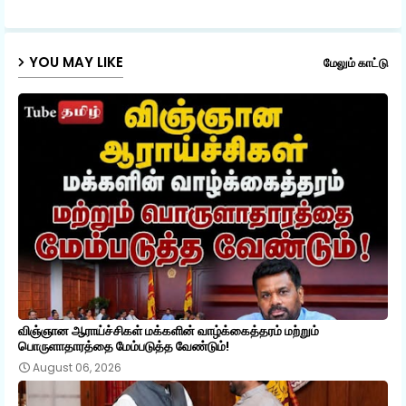
p
YOU MAY LIKE
மேலும் காட்டு
விஞ்ஞான ஆராய்ச்சிகள் மக்களின் வாழ்க்கைத்தரம் மற்றும்
பொருளாதாரத்தை மேம்படுத்த வேண்டும்!
August 06, 2026