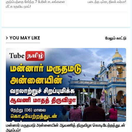
குடும்பத்தை சேர்ந்த 7 பேரின் சடலங்களை
படைத்த பும்ரா, திலக் வர்மா!
மீட்க உதவிய நாய்!
ap
p
YOU MAY LIKE
மேலும் காட்டு
மன்னார் மருதமடு அன்னையின் ஆவணித் திருவிழா கொடியேற்றத்துடன்
ஆரம்பம்!