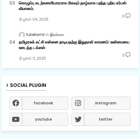
கொழும்பு கடற்கரையோரமாக மிகவும் தாழ்வாக பறந்த புதிய ஏர்பஸ்
விமானம்.
0
ஜூன் 04, 2025
tubetamil
இலங்கை
தமிழரசுக் கட்சி என்னை நாடியதற்கு இதுதான் காரணம்: உண்மையை
உடைத்த டக்ளஸ்
0
ஜூன் 11, 2025
SOCIAL PLUGIN
facebook
instagram
youtube
twitter