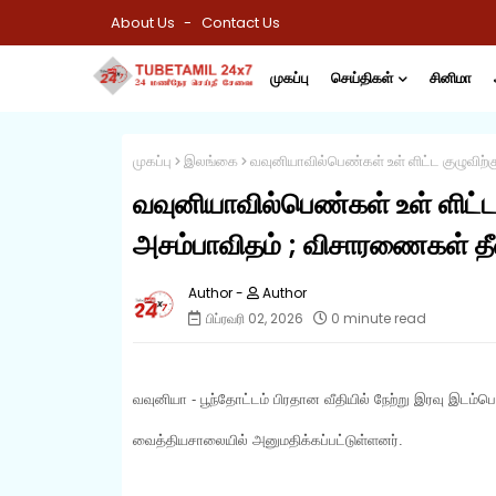
About Us
Contact Us
முகப்பு
செய்திகள்
சினிமா
முகப்பு
இலங்கை
வவுனியாவில்பெண்கள் உள் ளிட்ட குழுவிற்க
வவுனியாவில்பெண்கள் உள் ளிட்ட 
அசம்பாவிதம் ; விசாரணைகள் தீ
Author
பிப்ரவரி 02, 2026
0 minute read
வவுனியா - பூந்தோட்டம் பிரதான வீதியில் நேற்று இரவு இடம்
வைத்தியசாலையில் அனுமதிக்கப்பட்டுள்ளனர்.