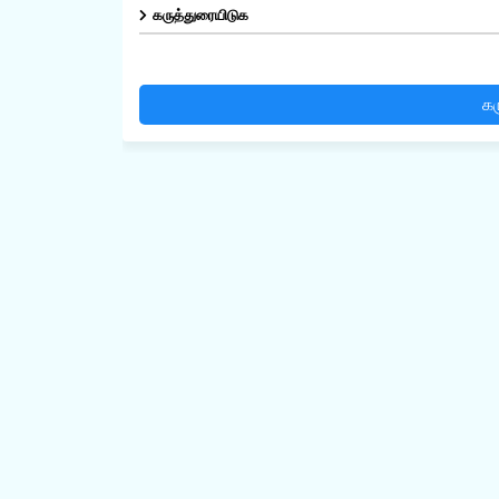
கருத்துரையிடுக
கர