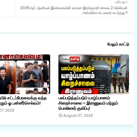
புதியது
2025ஆம் ஆண்டில் இலங்கையின் வாகன இறக்குமதி செலவு 2 பில்லியன்
அமெரிக்க டொலரை கடந்தது !!
மேலும் காட்டு
ையில் சட்டப்பேரவைக்கு வந்த
பலப்படுத்தப்படும் யாழ்ப்பாணம்
றும் ஓ.பன்னீர்செல்வம்!
சிறைச்சாலை – இராணுவம் மற்றும்
பொலிஸார் குவிப்பு!
07, 2026
August 07, 2026