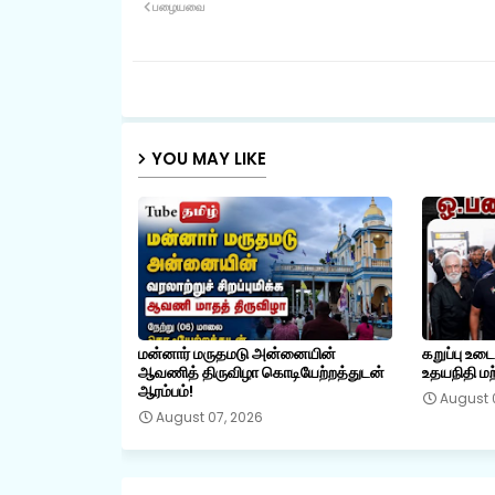
பழையவை
YOU MAY LIKE
மன்னார் மருதமடு அன்னையின்
கறுப்பு உட
ஆவணித் திருவிழா கொடியேற்றத்துடன்
உதயநிதி மற்
ஆரம்பம்!
August 
August 07, 2026