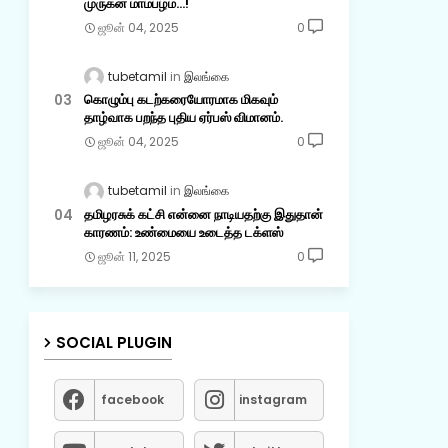
முருகன் மாம்பழம்...!
ஜூன் 04, 2025
0
tubetamil
இலங்கை
கொழும்பு கடற்கரையோரமாக மிகவும்
தாழ்வாக பறந்த புதிய ஏர்பஸ் விமானம்.
ஜூன் 04, 2025
0
tubetamil
இலங்கை
தமிழரசுக் கட்சி என்னை நாடியதற்கு இதுதான்
காரணம்: உண்மையை உடைத்த டக்ளஸ்
ஜூன் 11, 2025
0
SOCIAL PLUGIN
facebook
instagram