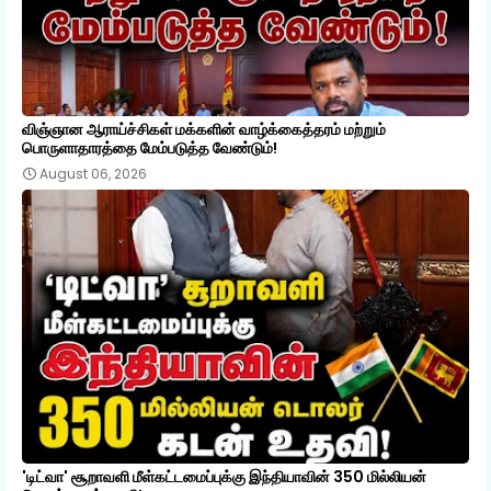
விஞ்ஞான ஆராய்ச்சிகள் மக்களின் வாழ்க்கைத்தரம் மற்றும்
பொருளாதாரத்தை மேம்படுத்த வேண்டும்!
August 06, 2026
'டிட்வா' சூறாவளி மீள்கட்டமைப்புக்கு இந்தியாவின் 350 மில்லியன்