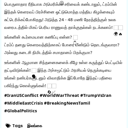
பொருளாதார ரீதியாக அமெரிக்கா சரிவைக் கண்டாலும், ட்ரம்பின் 
இந்தக் கௌரவப் பிரச்சினை ஒட்டுமொத்த மத்திய கிழக்கையும் 
சுட்டெரிக்கப்போகிறது! அடுத்த 24 - 48 மணி நேரத்திற்குள் உலக 
வரைபடத்தில் மிகப் பெரிய ராணுவத் தாக்குதல்கள் நடக்கலாம்! 
உங்களின் கூர்மையான கணிப்பு என்ன? 
ட்ரம்ப் தனது கௌரவத்திற்காகப் போரை மீண்டும் தொடங்குவாரா? 
அல்லது கடைசி நிமிடத்தில் சமாதானம் பிறக்குமா?
உங்களின் ஆழமான சிந்தனைகளைக் கீழே உள்ள கருத்துப் பெட்டியில் 
தட்டிவிடுங்கள்! 
 இந்த அச்சமூட்டும் அரசியல் நெருக்கடியை 
உங்கள் நண்பர்களுடனும் விவாதிக்க இப்போதே இந்தப் பதிவை 
பகிர்ந்து கொள்ளுங்கள்! 
#IranUSConflict
#WorldWarThreat
#TrumpVsIran
#MiddleEastCrisis
#BreakingNewsTamil
#GlobalPolitics
Tags
இலங்கை