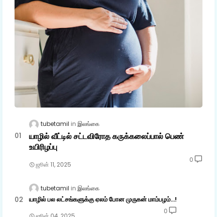
tubetamil
இலங்கை
யாழில் வீட்டில் சட்டவிரோத கருக்கலைப்பால் பெண்
உயிரிழப்பு
0
ஜூன் 11, 2025
tubetamil
இலங்கை
யாழில் பல லட்சங்களுக்கு ஏலம் போன முருகன் மாம்பழம்...!
0
ஜூன் 04, 2025