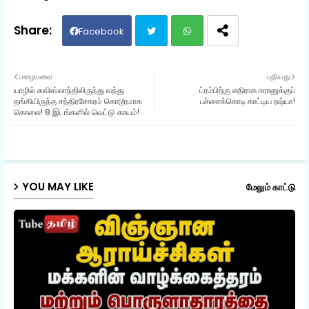
Facebook
Twit
Wh
பழையவை
புதியது
யாழில் சுவிஸ்லாந்திலிருந்து வந்து
ட்ரம்பிற்கு எதிராக ஈரானுக்குப்
ter
ats
தங்கியிருந்த சந்திரசேகரம் கொடூரமாக
பச்சைக்கொடி காட்டிய ரஷ்யா!
கொலை! 8 இடங்களில் வெட்டு காயம்!
ap
p
YOU MAY LIKE
மேலும் காட்டு