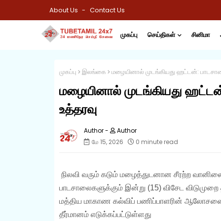
About Us
Contact Us
முகப்பு
செய்திகள்
சினிமா
முகப்பு
இலங்கை
மழையினால் முடங்கியது ஹட்டன்: பாடசால
மழையினால் முடங்கியது ஹட்டன
உத்தரவு
Author
மே 15, 2026
0 minute read
நிலவி வரும் கடும் மழைத்துடனான சீரற்ற வானில
பாடசாலைகளுக்கும் இன்று (15) விசேட விடுமுறை 
மத்திய மாகாண கல்விப் பணிப்பாளரின் ஆலோசனைய
தீர்மானம் எடுக்கப்பட்டுள்ளது