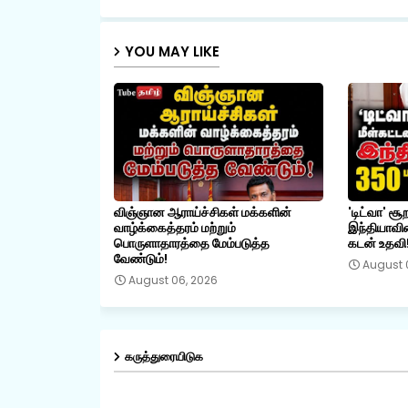
YOU MAY LIKE
விஞ்ஞான ஆராய்ச்சிகள் மக்களின்
'டிட்வா' சூ
வாழ்க்கைத்தரம் மற்றும்
இந்தியாவின
பொருளாதாரத்தை மேம்படுத்த
கடன் உதவி
வேண்டும்!
August 
August 06, 2026
கருத்துரையிடுக