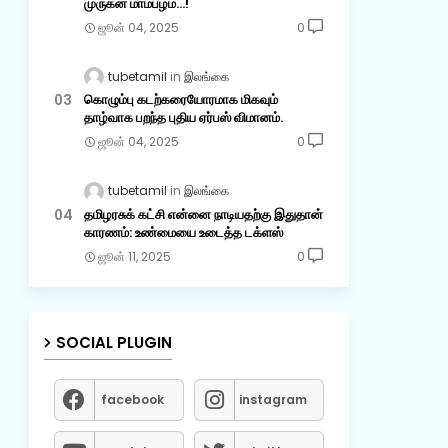
முருகன் மாம்பழம்...!
ஜூன் 04, 2025
0
tubetamil
இலங்கை
கொழும்பு கடற்கரையோரமாக மிகவும்
தாழ்வாக பறந்த புதிய ஏர்பஸ் விமானம்.
ஜூன் 04, 2025
0
tubetamil
இலங்கை
தமிழரசுக் கட்சி என்னை நாடியதற்கு இதுதான்
காரணம்: உண்மையை உடைத்த டக்ளஸ்
ஜூன் 11, 2025
0
SOCIAL PLUGIN
facebook
instagram