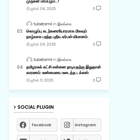
முருகன் மாம்பழம்...!
ஜூன் 04, 2025
0
tubetamil
இலங்கை
கொழும்பு கடற்கரையோரமாக மிகவும்
தாழ்வாக பறந்த புதிய ஏர்பஸ் விமானம்.
ஜூன் 04, 2025
0
tubetamil
இலங்கை
தமிழரசுக் கட்சி என்னை நாடியதற்கு இதுதான்
காரணம்: உண்மையை உடைத்த டக்ளஸ்
ஜூன் 11, 2025
0
SOCIAL PLUGIN
facebook
instagram