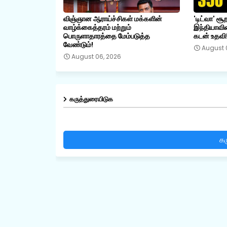
விஞ்ஞான ஆராய்ச்சிகள் மக்களின்
'டிட்வா' சூ
வாழ்க்கைத்தரம் மற்றும்
இந்தியாவின
பொருளாதாரத்தை மேம்படுத்த
கடன் உதவி
வேண்டும்!
August 
August 06, 2026
கருத்துரையிடுக
கர