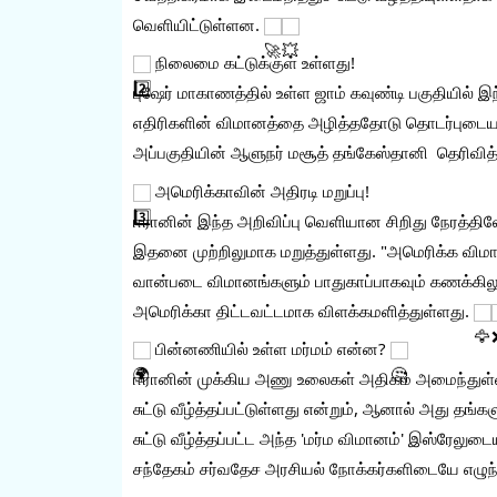
வெளியிட்டுள்ளன. 
 நிலைமை கட்டுக்குள் உள்ளது!
புஷேர் மாகாணத்தில் உள்ள ஜாம் கவுண்டி பகுதியில் இந்
எதிரிகளின் விமானத்தை அழித்ததோடு தொடர்புடையது
அப்பகுதியின் ஆளுநர் மசூத் தங்கேஸ்தானி  தெரிவித்த
 அமெரிக்காவின் அதிரடி மறுப்பு!
ஈரானின் இந்த அறிவிப்பு வெளியான சிறிது நேரத்த
இதனை முற்றிலுமாக மறுத்துள்ளது. "அமெரிக்க விமானங
வான்படை விமானங்களும் பாதுகாப்பாகவும் கணக்கிலும் 
அமெரிக்கா திட்டவட்டமாக விளக்கமளித்துள்ளது. 
 பின்னணியில் உள்ள மர்மம் என்ன? 
ஈரானின் முக்கிய அணு உலைகள் அதிகம் அமைந்துள்ள 
சுட்டு வீழ்த்தப்பட்டுள்ளது என்றும், ஆனால் அது தங்
சுட்டு வீழ்த்தப்பட்ட அந்த 'மர்ம விமானம்' இஸ்ரேலுட
சந்தேகம் சர்வதேச அரசியல் நோக்கர்களிடையே எழுந்