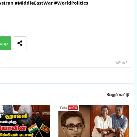
vsIran
#MiddleEastWar
#WorldPolitics
app
புதியது
மேலும் காட்டு