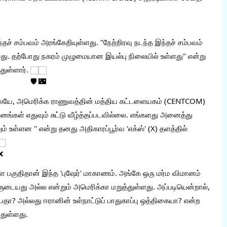
தச் சம்பவம் அரங்கேறியுள்ளது. "நேற்றிரவு நடந்த இந்தச் சம்பவம் 
. தற்போது நகரம் முழுமையான இயல்பு நிலையில் உள்ளது" என்று 
ுள்ளார். 
ிலேயே, அமெரிக்க ராணுவத்தின் மத்திய கட்டளையகம் (CENTCOM) 
்கள் எதுவும் சுட்டு வீழ்த்தப்படவில்லை. எங்களது அனைத்து 
உள்ளன " என்று தனது அதிகாரப்பூர்வ 'எக்ஸ்' (X) தளத்தில் 
பகுதிதான் இந்த 'புஷேர்' மாகாணம். அங்கே ஒரு மர்ம விமானம் 
களுடையது அல்ல என்றும் அமெரிக்கா மறுத்துள்ளது. அப்படியென்றால், 
ையதா? அல்லது ஈரானின் உள்நாட்டுப் பாதுகாப்பு ஒத்திகையா? என்ற 
துள்ளது.