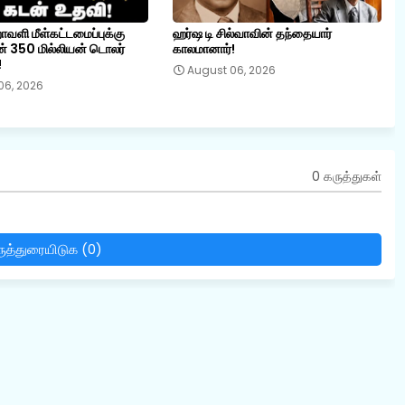
றாவளி மீள்கட்டமைப்புக்கு
ஹர்ஷ டி சில்வாவின் தந்தையார்
் 350 மில்லியன் டொலர்
காலமானார்!
!
August 06, 2026
06, 2026
0 கருத்துகள்
ுத்துரையிடுக (0)