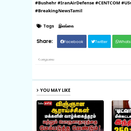
#Bushehr
#IranAirDefense
#CENTCOM
#US
#BreakingNewsTamil
Tags
இலங்கை
Facebook
Twitter
Whats
பழையவை
YOU MAY LIKE