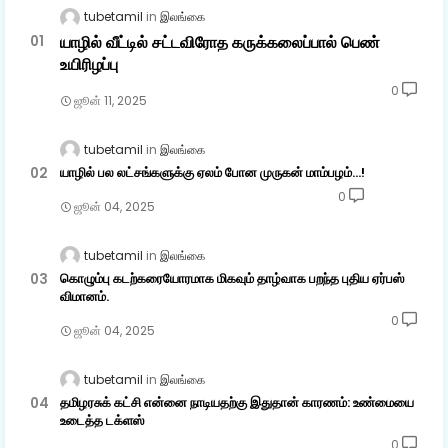
tubetamil
இலங்கை
யாழில் வீட்டில் சட்டவிரோத கருக்கலைப்பால் பெண்
உயிரிழப்பு
0
ஜூன் 11, 2025
tubetamil
இலங்கை
யாழில் பல லட்சங்களுக்கு ஏலம் போன முருகன் மாம்பழம்...!
0
ஜூன் 04, 2025
tubetamil
இலங்கை
கொழும்பு கடற்கரையோரமாக மிகவும் தாழ்வாக பறந்த புதிய ஏர்பஸ்
விமானம்.
0
ஜூன் 04, 2025
tubetamil
இலங்கை
தமிழரசுக் கட்சி என்னை நாடியதற்கு இதுதான் காரணம்: உண்மையை
உடைத்த டக்ளஸ்
0