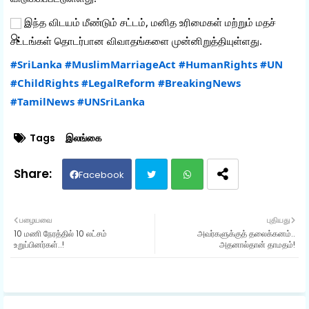
 இந்த விடயம் மீண்டும் சட்டம், மனித உரிமைகள் மற்றும் மதச் 
சட்டங்கள் தொடர்பான விவாதங்களை முன்னிறுத்தியுள்ளது.
#SriLanka
#MuslimMarriageAct
#HumanRights
#UN
#ChildRights
#LegalReform
#BreakingNews
#TamilNews
#UNSriLanka
Tags
இலங்கை
Facebook
Twit
Wh
பழையவை
புதியது
10 மணி நேரத்தில் 10 லட்சம்
அவர்களுக்குத் தலைக்கனம்..
ter
ats
உறுப்பினர்கள்..!
அதனால்தான் தாமதம்!
ap
p