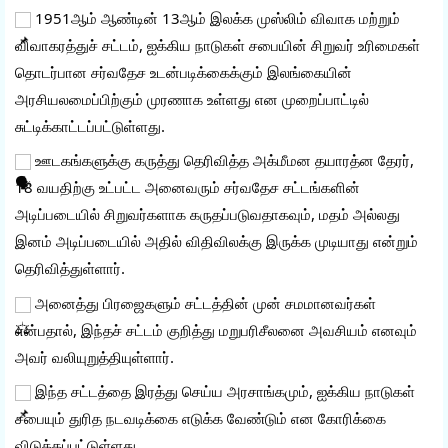
 1951ஆம் ஆண்டின் 13ஆம் இலக்க முஸ்லிம் விவாக மற்றும் 
விவாகரத்துச் சட்டம், ஐக்கிய நாடுகள் சபையின் சிறுவர் உரிமைகள் 
தொடர்பான சர்வதேச உடன்படிக்கைக்கும் இலங்கையின் 
அரசியலமைப்பிற்கும் முரணாக உள்ளது என முறைப்பாட்டில் 
சுட்டிக்காட்டப்பட்டுள்ளது.
 ஊடகங்களுக்கு கருத்து தெரிவித்த அக்மீமன தயாரத்ன தேரர், 
18 வயதிற்கு உட்பட்ட அனைவரும் சர்வதேச சட்டங்களின் 
அடிப்படையில் சிறுவர்களாக கருதப்படுவதாகவும், மதம் அல்லது 
இனம் அடிப்படையில் அதில் விதிவிலக்கு இருக்க முடியாது என்றும் 
தெரிவித்துள்ளார்.
 அனைத்து பிரஜைகளும் சட்டத்தின் முன் சமமானவர்கள் 
என்பதால், இந்தச் சட்டம் குறித்து மறுபரிசீலனை அவசியம் எனவும் 
அவர் வலியுறுத்தியுள்ளார்.
 இந்த சட்டத்தை இரத்து செய்ய அரசாங்கமும், ஐக்கிய நாடுகள் 
சபையும் துரித நடவடிக்கை எடுக்க வேண்டும் என கோரிக்கை 
விடுக்கப்பட்டுள்ளது.