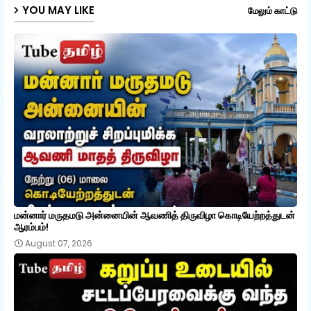
YOU MAY LIKE
மேலும் காட்டு
மன்னார் மருதமடு அன்னையின் ஆவணித் திருவிழா கொடியேற்றத்துடன்
ஆரம்பம்!
August 07, 2026