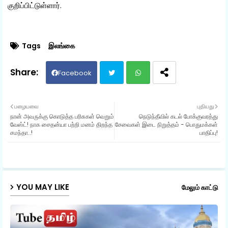
குறிப்பிட்டுள்ளார்.
Tags
இலங்கை
Facebook
Twit
Wh
பழையவை
புதியது
நான் அவருக்கு கொடுத்த பரிசுகள் வெறும்
நெடுந்தீவில் கடல் போக்குவரத்து
ter
ats
வேஸ்ட்! நாக சைதன்யா பற்றி மனம் திறந்த
சேவைகள் இடை நிறுத்தம் - பொதுமக்கள்
சமந்தா..!
பாதிப்பு!
ap
p
YOU MAY LIKE
மேலும் காட்டு