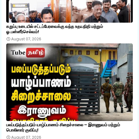
கறுப்பு உடையில் சட்டப்பேரவைக்கு வந்த உதயநிதி மற்றும்
ஓ.பன்னீர்செல்வம்!
August 07, 2026
பலப்படுத்தப்படும் யாழ்ப்பாணம் சிறைச்சாலை – இராணுவம் மற்றும்
பொலிஸார் குவிப்பு!
August 07, 2026