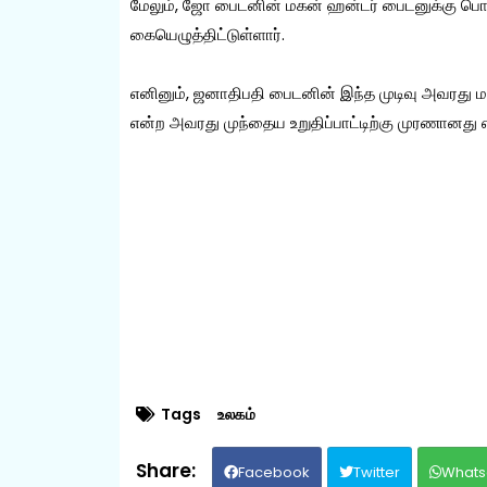
மேலும், ஜோ பைடனின் மகன் ஹன்டர் பைடனுக்கு பொ
கையெழுத்திட்டுள்ளார்.
எனினும், ஜனாதிபதி பைடனின் இந்த முடிவு அவரது 
என்ற அவரது முந்தைய உறுதிப்பாட்டிற்கு முரணானது எ
Tags
உலகம்
Facebook
Twitter
Whats