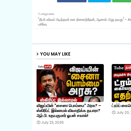
பழையவை
"தீபக் கர்வம் பிடித்தவர் என நினைத்தேன், ஆனால் அது தவறு" - சி
பகிர்வு
YOU MAY LIKE
விஜய்யின் "சைனா பொம்மை" அரசு? –
ட்ரம்ப் கை
ஸ்கிரிப்ட் இல்லாமல் விவாதிக்க தயாரா?
July 20,
ஆர்.பி. உதயகுமார் ஓபன் சவால்!
July 23, 2026