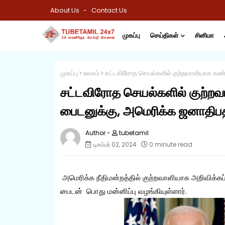
About Us
Contact Us
முகப்பு
செய்திகள்
சினிமா
முகப்பு
உலகம்
சட்டவிரோத செயல்களில் குற்றவாளியாக கண்டு
சட்டவிரோத செயல்களில் குற்றவா
பைடனுக்கு, அமெரிக்க ஜனாதிபதி
tubetamil
டிசம்பர் 02, 2024
0 minute read
அமெரிக்க நீதிமன்றத்தில் குற்றவாளியாக அறிவிக்
பைடன் பொது மன்னிப்பு வழங்கியுள்ளார்.