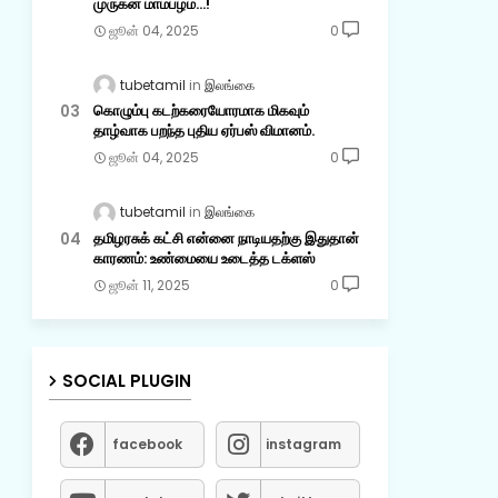
முருகன் மாம்பழம்...!
ஜூன் 04, 2025
0
tubetamil
இலங்கை
கொழும்பு கடற்கரையோரமாக மிகவும்
தாழ்வாக பறந்த புதிய ஏர்பஸ் விமானம்.
ஜூன் 04, 2025
0
tubetamil
இலங்கை
தமிழரசுக் கட்சி என்னை நாடியதற்கு இதுதான்
காரணம்: உண்மையை உடைத்த டக்ளஸ்
ஜூன் 11, 2025
0
SOCIAL PLUGIN
facebook
instagram