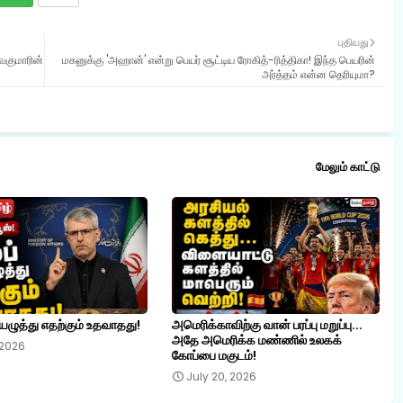
புதியது
வகுமாரின்
மகனுக்கு 'அஹான்' என்று பெயர் சூட்டிய ரோகித்-ரித்திகா! இந்த பெயரின்
அர்த்தம் என்ன தெரியுமா?
மேலும் காட்டு
யெழுத்து எதற்கும் உதவாதது!
அமெரிக்காவிற்கு வான் பரப்பு மறுப்பு...
அதே அமெரிக்க மண்ணில் உலகக்
 2026
கோப்பை மகுடம்!
July 20, 2026